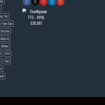
lọc
n
ng Tắc
n Tiệm Cận
Dây Đai
 động từ
Môđun
t
PLC
c
Van
Từ
Lanh