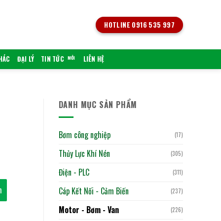
HOTLINE 0916 535 997
KHÁC
ĐẠI LÝ
TIN TỨC
LIÊN HỆ
DANH MỤC SẢN PHẨM
Bơm công nghiệp
(17)
Thủy Lực Khí Nén
(305)
Điện - PLC
(311)
h
Cáp Kết Nối - Cảm Biến
(237)
Motor - Bơm - Van
(226)