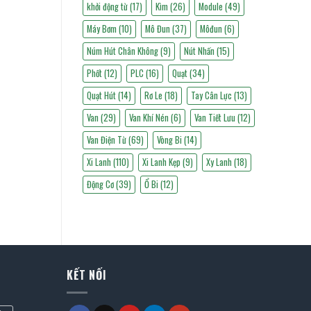
khởi động từ
(17)
Kìm
(26)
Module
(49)
Máy Bơm
(10)
Mô Đun
(37)
Môđun
(6)
Núm Hút Chân Không
(9)
Nút Nhấn
(15)
Phốt
(12)
PLC
(16)
Quạt
(34)
Quạt Hút
(14)
Rơ Le
(18)
Tay Cân Lực
(13)
Van
(29)
Van Khí Nén
(6)
Van Tiết Lưu
(12)
Van Điện Từ
(69)
Vòng Bi
(14)
Xi Lanh
(110)
Xi Lanh Kẹp
(9)
Xy Lanh
(18)
Động Cơ
(39)
Ổ Bi
(12)
KẾT NỐI