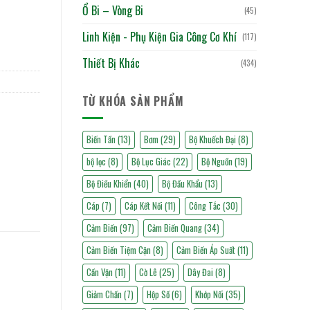
Ổ Bi – Vòng Bi
(45)
Linh Kiện - Phụ Kiện Gia Công Cơ Khí
(117)
Thiết Bị Khác
(434)
TỪ KHÓA SẢN PHẨM
Biến Tần
(13)
Bơm
(29)
Bộ Khuếch Đại
(8)
bộ lọc
(8)
Bộ Lục Giác
(22)
Bộ Nguồn
(19)
Bộ Điều Khiển
(40)
Bộ Đầu Khẩu
(13)
Cáp
(7)
Cáp Kết Nối
(11)
Công Tắc
(30)
Cảm Biến
(97)
Cảm Biến Quang
(34)
Cảm Biến Tiệm Cận
(8)
Cảm Biến Áp Suất
(11)
Cần Vặn
(11)
Cờ Lê
(25)
Dây Đai
(8)
Giảm Chấn
(7)
Hộp Số
(6)
Khớp Nối
(35)