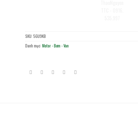
SKU:
5GU9KB
Danh mục:
Motor - Bơm - Van