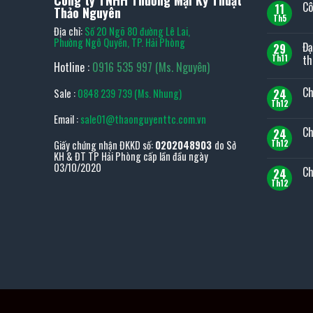
Cô
11
Thảo Nguyên
Th5
Kh
Địa chỉ:
Số 20 Ngõ 80 đường Lê Lai,
có
bìn
Phường Ngô Quyền, TP. Hải Phòng
Đạ
29
luậ
ở
th
Th11
Hotline :
0916 535 997 (Ms. Nguyên)
Cô
Kh
ty
có
TO
Ch
24
Sale :
0848 239 739 (Ms. Nhung)
bìn
TO
luậ
tại
Th12
Kh
ở
Việt
có
Email :
sale01@thaonguyenttc.com.vn
Đại
Na
bìn
lý
Ch
24
luậ
TO
ở
Th12
Giấy chứng nhận ĐKKD số:
0202048903
do Sở
JAP
Kh
Chí
KH & ĐT TP Hải Phòng cấp lần đầu ngày
TO
có
sá
–
bìn
03/10/2020
Ch
bảo
24
Top
luậ
mật
ở
Th12
1
Kh
thô
Chí
thiế
có
tin
sá
bị
bìn
đổi
dụn
luậ
trả
cụ
ở
sản
cầ
Chí
ph
tay
sá
bảo
hà
sản
ph