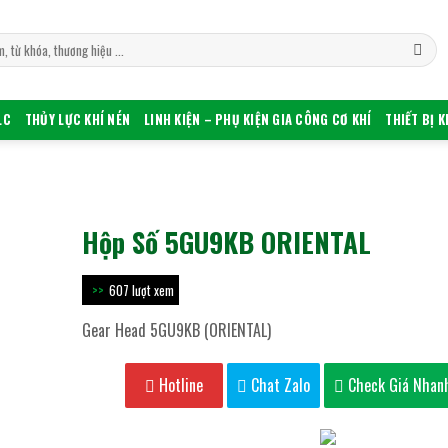
LC
THỦY LỰC KHÍ NÉN
LINH KIỆN – PHỤ KIỆN GIA CÔNG CƠ KHÍ
THIẾT BỊ 
Hộp Số 5GU9KB ORIENTAL
607 lượt xem
Gear Head 5GU9KB (ORIENTAL)
Hotline
Chat Zalo
Check Giá Nhan