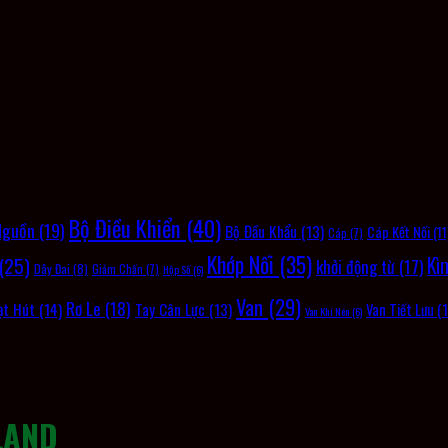
Bộ Điều Khiển
(40)
Nguồn
(19)
Bộ Đầu Khẩu
(13)
Cáp Kết Nối
(11
Cáp
(7)
Khớp Nối
(35)
(25)
Kì
khởi động từ
(17)
Dây Đai
(8)
Giảm Chấn
(7)
Hộp Số
(6)
Van
(29)
Rơ Le
(18)
ạt Hút
(14)
Tay Cân Lực
(13)
Van Tiết Lưu
(1
Van Khí Nén
(6)
LAND