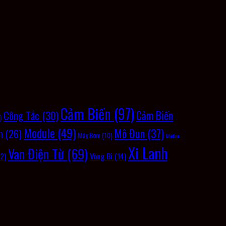
Cảm Biến
(97)
Cảm Biến
Công Tắc
(30)
)
Module
(49)
Mô Đun
(37)
m
(26)
Máy Bơm
(10)
Môđun
Xi Lanh
Van Điện Từ
(69)
Vòng Bi
(14)
2)