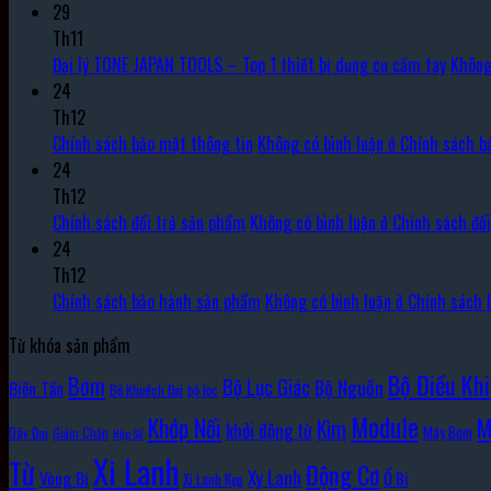
29
Th11
Đại lý TONE JAPAN TOOLS – Top 1 thiết bị dụng cụ cầm tay
Không
24
Th12
Chính sách bảo mật thông tin
Không có bình luận
ở Chính sách b
24
Th12
Chính sách đổi trả sản phẩm
Không có bình luận
ở Chính sách đổ
24
Th12
Chính sách bảo hành sản phẩm
Không có bình luận
ở Chính sách 
Từ khóa sản phẩm
Bộ Điều Kh
Bơm
Bộ Lục Giác
Bộ Nguồn
Biến Tần
Bộ Khuếch Đại
bộ lọc
Module
Khớp Nối
M
Kìm
khởi động từ
Máy Bơm
Dây Đai
Giảm Chấn
Hộp Số
Xi Lanh
Từ
Động Cơ
Xy Lanh
Vòng Bi
Ổ Bi
Xi Lanh Kẹp