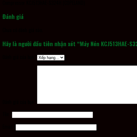
Compressor KCJ513HAE-S324H (COPELAND)
Đánh giá
Chưa có đánh giá nào.
Hãy là người đầu tiên nhận xét “Máy Nén KCJ513HAE-
Đánh giá của bạn
*
Đánh giá của bạn
*
Tên
*
Email
*