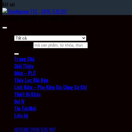
Kết nối
Copyright 2026 ©
THAO NGUYEN TTC
Tìm kiếm:
Trang Chủ
Giới Thiệu
Điện – PLC
Thủy Lực Khí Nén
Linh Kiện – Phụ Kiện Gia Công Cơ Khí
Thiết Bị Khác
Đại lý
Tin Tức
Liên hệ
HOTLINE 0916 535 997