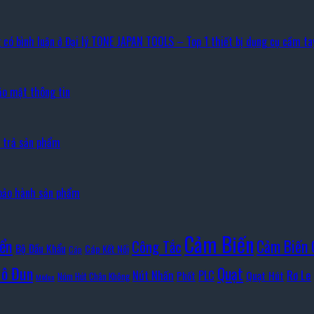
 có bình luận
ở Đại lý TONE JAPAN TOOLS – Top 1 thiết bị dụng cụ cầm ta
ảo mật thông tin
i trả sản phẩm
bảo hành sản phẩm
Cảm Biến
iển
Cảm Biến 
Công Tắc
Bộ Đầu Khẩu
Cáp Kết Nối
Cáp
ô Đun
Quạt
Rơ Le
PLC
Nút Nhấn
Quạt Hút
Phốt
Núm Hút Chân Không
Môđun