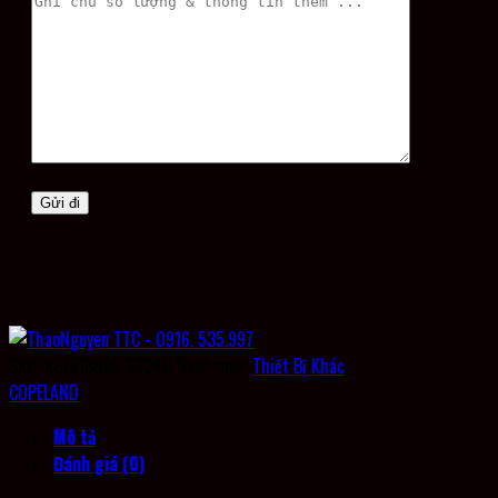
SKU:
KCJ513HAE-S324H
Danh mục:
Thiết Bị Khác
COPELAND
Mô tả
Đánh giá (0)