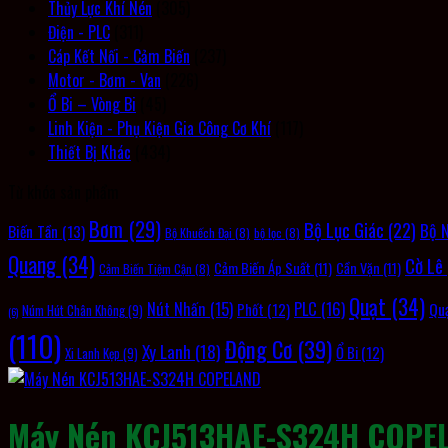
Thủy Lực Khí Nén
(305)
Điện - PLC
(311)
Cáp Kết Nối - Cảm Biến
(237)
Motor - Bơm - Van
(226)
Ổ Bi – Vòng Bi
(45)
Linh Kiện - Phụ Kiện Gia Công Cơ Khí
(117)
Thiết Bị Khác
(434)
Từ khóa sản phẩm
Bơm
(29)
Bộ Lục Giác
(22)
Bộ 
Biến Tần
(13)
Bộ Khuếch Đại
(8)
bộ lọc
(8)
Quang
(34)
Cờ Lê
Cảm Biến Áp Suất
(11)
Cần Vặn
(11)
Cảm Biến Tiệm Cận
(8)
Quạt
(34)
PLC
(16)
Nút Nhấn
(15)
Qu
Phốt
(12)
Núm Hút Chân Không
(9)
(6)
(110)
Động Cơ
(39)
Xy Lanh
(18)
Ổ Bi
(12)
Xi Lanh Kẹp
(9)
Máy Nén KCJ513HAE-S324H COPE