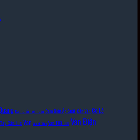
y
Quang
Cờ Lê
Cảm Biến Áp Suất
Cần Vặn
Cảm Biến Tiệm Cận
Van Điện
Van
Tay Cân Lực
Van Tiết Lưu
Van Khí Nén