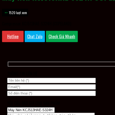
1520 lượt xem
Compressor KCJ513HAE-S324H (COPELAND)
Hotline
Chat Zalo
Check Giá Nhanh
THÔNG TIN LIÊN HỆ
YÊU CẦU BÁO GIÁ CHO SẢN PHẨM