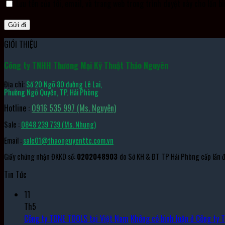
Lưu tên của tôi, email, và trang web trong trình duyệt này cho lần bì
GIỚI THIỆU
Công ty TNHH Thương Mại Kỹ Thuật Thảo Nguyên
Địa chỉ:
Số 20 Ngõ 80 đường Lê Lai,
Phường Ngô Quyền, TP. Hải Phòng
Hotline :
0916 535 997 (Ms. Nguyên)
Sale :
0848 239 739 (Ms. Nhung)
Email :
sale01@thaonguyenttc.com.vn
Giấy chứng nhận ĐKKD số:
0202048903
do Sở KH & ĐT TP Hải Phòng cấp lần
Tin Tức
11
Th5
Công ty TONE TOOLS tại Việt Nam
Không có bình luận
ở Công ty 