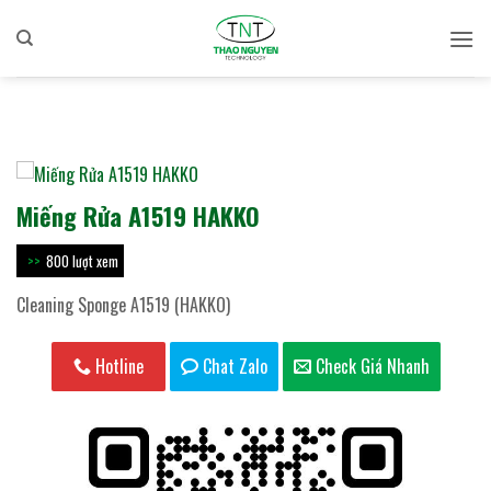
Bỏ
qua
nội
dung
Miếng Rửa A1519 HAKKO
800 lượt xem
Cleaning Sponge A1519 (HAKKO)
Hotline
Chat Zalo
Check Giá Nhanh