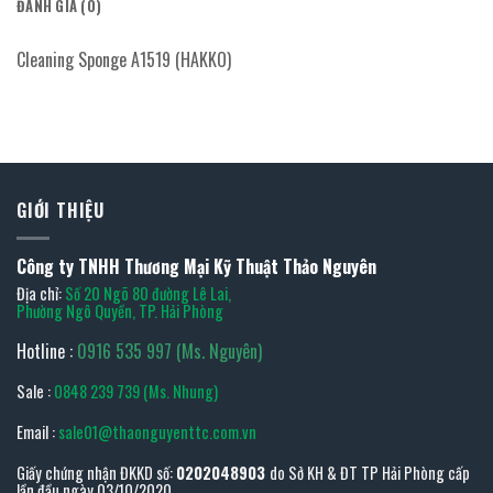
ĐÁNH GIÁ (0)
Cleaning Sponge A1519 (HAKKO)
GIỚI THIỆU
Công ty TNHH Thương Mại Kỹ Thuật Thảo Nguyên
Địa chỉ:
Số 20 Ngõ 80 đường Lê Lai,
Phường Ngô Quyền, TP. Hải Phòng
Hotline :
0916 535 997 (Ms. Nguyên)
Sale :
0848 239 739 (Ms. Nhung)
Email :
sale01@thaonguyenttc.com.vn
Giấy chứng nhận ĐKKD số:
0202048903
do Sở KH & ĐT TP Hải Phòng cấp
lần đầu ngày 03/10/2020