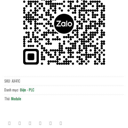
SKU:
AX41C
Danh mục:
Điện - PLC
Thẻ:
Module