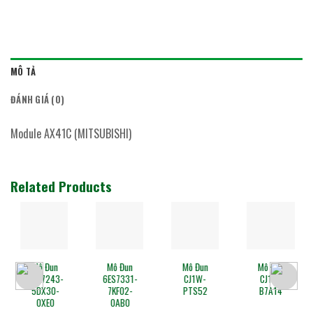
MÔ TẢ
ĐÁNH GIÁ (0)
Module AX41C (MITSUBISHI)
Related Products
Mô Đun
Mô Đun
Mô Đun
Mô Đun
6GK7243-
6ES7331-
CJ1W-
CJ1W-
5DX30-
7KF02-
PTS52
B7A14
0XE0
0AB0