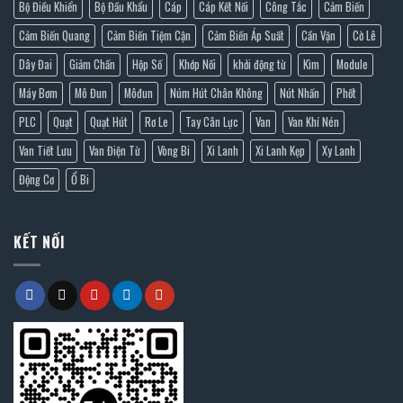
Bộ Điều Khiển
Bộ Đầu Khẩu
Cáp
Cáp Kết Nối
Công Tắc
Cảm Biến
Cảm Biến Quang
Cảm Biến Tiệm Cận
Cảm Biến Áp Suất
Cần Vặn
Cờ Lê
Dây Đai
Giảm Chấn
Hộp Số
Khớp Nối
khởi động từ
Kìm
Module
Máy Bơm
Mô Đun
Môđun
Núm Hút Chân Không
Nút Nhấn
Phốt
PLC
Quạt
Quạt Hút
Rơ Le
Tay Cân Lực
Van
Van Khí Nén
Van Tiết Lưu
Van Điện Từ
Vòng Bi
Xi Lanh
Xi Lanh Kẹp
Xy Lanh
Động Cơ
Ổ Bi
KẾT NỐI