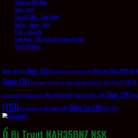
Thủy Lực Khí Nén
(305)
Điện - PLC
(311)
Cáp Kết Nối - Cảm Biến
(237)
Motor - Bơm - Van
(226)
Ổ Bi – Vòng Bi
(45)
Linh Kiện - Phụ Kiện Gia Công Cơ Khí
(117)
Thiết Bị Khác
(434)
Từ khóa sản phẩm
Bơm
(29)
Bộ Lục Giác
(22)
Bộ 
Biến Tần
(13)
Bộ Khuếch Đại
(8)
bộ lọc
(8)
Quang
(34)
Cờ Lê
Cảm Biến Áp Suất
(11)
Cần Vặn
(11)
Cảm Biến Tiệm Cận
(8)
Quạt
(34)
PLC
(16)
Nút Nhấn
(15)
Qu
Phốt
(12)
Núm Hút Chân Không
(9)
(6)
(110)
Động Cơ
(39)
Xy Lanh
(18)
Ổ Bi
(12)
Xi Lanh Kẹp
(9)
Ổ Bi Trượt NAH35BNZ NSK