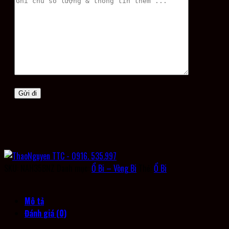
SKU:
NAH35BNZ
Danh mục:
Ổ Bi – Vòng Bi
Thẻ:
Ổ Bi
Mô tả
Đánh giá (0)