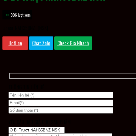
906 lượt xem
Linear NAH35BNZ (NSK)
Hotline
Chat Zalo
Check Giá Nhanh
THÔNG TIN LIÊN HỆ
YÊU CẦU BÁO GIÁ CHO SẢN PHẨM