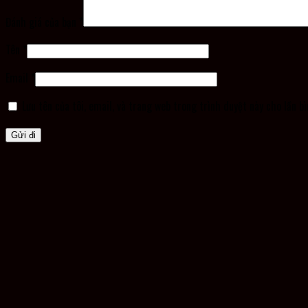
Đánh giá của bạn
*
Tên
*
Email
*
Lưu tên của tôi, email, và trang web trong trình duyệt này cho lần bì