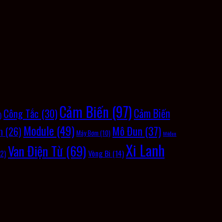
Cảm Biến
(97)
Cảm Biến
Công Tắc
(30)
)
Module
(49)
Mô Đun
(37)
m
(26)
Máy Bơm
(10)
Môđun
Xi Lanh
Van Điện Từ
(69)
Vòng Bi
(14)
2)