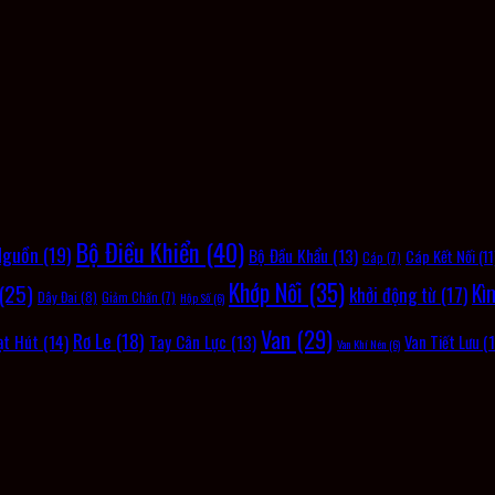
Bộ Điều Khiển
(40)
Nguồn
(19)
Bộ Đầu Khẩu
(13)
Cáp Kết Nối
(11
Cáp
(7)
Khớp Nối
(35)
(25)
Kì
khởi động từ
(17)
Dây Đai
(8)
Giảm Chấn
(7)
Hộp Số
(6)
Van
(29)
Rơ Le
(18)
ạt Hút
(14)
Tay Cân Lực
(13)
Van Tiết Lưu
(1
Van Khí Nén
(6)