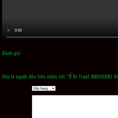
Đánh giá
Chưa có đánh giá nào.
Hãy là người đầu tiên nhận xét “Ổ Bi Trượt NAH35BNZ N
Đánh giá của bạn
*