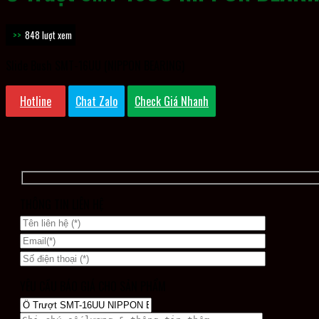
848 lượt xem
Slide Bush SMT-16UU (NIPPON BEARING)
Hotline
Chat Zalo
Check Giá Nhanh
THÔNG TIN LIÊN HỆ
YÊU CẦU BÁO GIÁ CHO SẢN PHẨM