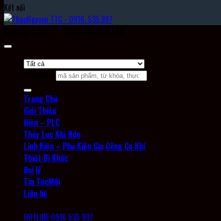
Kết nối
Copyright 2026 ©
THAO NGUYEN TTC
Tìm kiếm:
Trang Chủ
Giới Thiệu
Điện – PLC
Thủy Lực Khí Nén
Linh Kiện – Phụ Kiện Gia Công Cơ Khí
Thiết Bị Khác
Đại lý
Tin Tức
Liên hệ
HOTLINE 0916 535 997