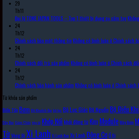
29
Th11
Đại lý TONE JAPAN TOOLS – Top 1 thiết bị dụng cụ cầm tay
Không
24
Th12
Chính sách bảo mật thông tin
Không có bình luận
ở Chính sách b
24
Th12
Chính sách đổi trả sản phẩm
Không có bình luận
ở Chính sách đổ
24
Th12
Chính sách bảo hành sản phẩm
Không có bình luận
ở Chính sách 
Từ khóa sản phẩm
Bộ Điều Kh
Bơm
Bộ Lục Giác
Bộ Nguồn
Biến Tần
Bộ Khuếch Đại
bộ lọc
Module
Khớp Nối
M
Kìm
khởi động từ
Máy Bơm
Dây Đai
Giảm Chấn
Hộp Số
Xi Lanh
Từ
Động Cơ
Xy Lanh
Vòng Bi
Ổ Bi
Xi Lanh Kẹp