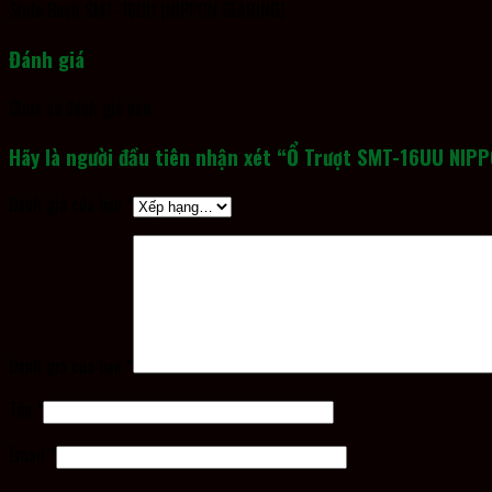
Slide Bush SMT-16UU (NIPPON BEARING)
Đánh giá
Chưa có đánh giá nào.
Hãy là người đầu tiên nhận xét “Ổ Trượt SMT-16UU NIP
Đánh giá của bạn
*
Đánh giá của bạn
*
Tên
*
Email
*