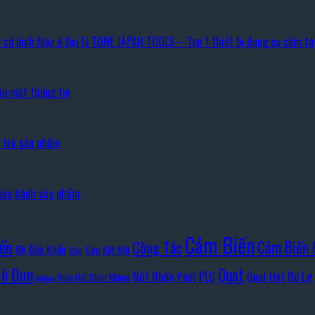
 có bình luận
ở Đại lý TONE JAPAN TOOLS – Top 1 thiết bị dụng cụ cầm ta
ảo mật thông tin
i trả sản phẩm
bảo hành sản phẩm
Cảm Biến
iển
Cảm Biến 
Công Tắc
Bộ Đầu Khẩu
Cáp Kết Nối
Cáp
ô Đun
Quạt
Rơ Le
PLC
Nút Nhấn
Quạt Hút
Phốt
Núm Hút Chân Không
Môđun