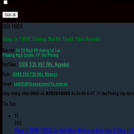
Lưu tên của tôi, email, và trang web trong trình duyệt này cho lần bì
GIỚI THIỆU
Công ty TNHH Thương Mại Kỹ Thuật Thảo Nguyên
Địa chỉ:
Số 20 Ngõ 80 đường Lê Lai,
Phường Ngô Quyền, TP. Hải Phòng
Hotline :
0916 535 997 (Ms. Nguyên)
Sale :
0848 239 739 (Ms. Nhung)
Email :
sale01@thaonguyenttc.com.vn
Giấy chứng nhận ĐKKD số:
0202048903
do Sở KH & ĐT TP Hải Phòng cấp lần
Tin Tức
11
Th5
Công ty TONE TOOLS tại Việt Nam
Không có bình luận
ở Công ty 