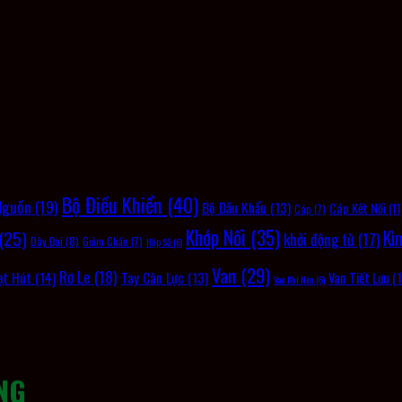
Bộ Điều Khiển
(40)
Nguồn
(19)
Bộ Đầu Khẩu
(13)
Cáp Kết Nối
(11
Cáp
(7)
Khớp Nối
(35)
(25)
Kì
khởi động từ
(17)
Dây Đai
(8)
Giảm Chấn
(7)
Hộp Số
(6)
Van
(29)
Rơ Le
(18)
ạt Hút
(14)
Tay Cân Lực
(13)
Van Tiết Lưu
(1
Van Khí Nén
(6)
NG