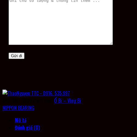
SKU:
SMT-16UU
Danh mục:
Ổ Bi – Vòng Bi
NIPPON BEARING
Mô tả
Đánh giá (0)