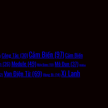
Cảm Biến
(97)
Cảm Biến
Công Tắc
(30)
)
Module
(49)
Mô Đun
(37)
m
(26)
Máy Bơm
(10)
Môđun
Xi Lanh
Van Điện Từ
(69)
Vòng Bi
(14)
2)