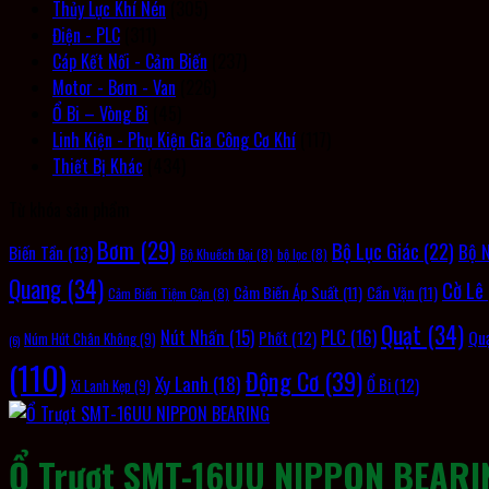
Thủy Lực Khí Nén
(305)
Điện - PLC
(311)
Cáp Kết Nối - Cảm Biến
(237)
Motor - Bơm - Van
(226)
Ổ Bi – Vòng Bi
(45)
Linh Kiện - Phụ Kiện Gia Công Cơ Khí
(117)
Thiết Bị Khác
(434)
Từ khóa sản phẩm
Bơm
(29)
Bộ Lục Giác
(22)
Bộ 
Biến Tần
(13)
Bộ Khuếch Đại
(8)
bộ lọc
(8)
Quang
(34)
Cờ Lê
Cảm Biến Áp Suất
(11)
Cần Vặn
(11)
Cảm Biến Tiệm Cận
(8)
Quạt
(34)
PLC
(16)
Nút Nhấn
(15)
Qu
Phốt
(12)
Núm Hút Chân Không
(9)
(6)
(110)
Động Cơ
(39)
Xy Lanh
(18)
Ổ Bi
(12)
Xi Lanh Kẹp
(9)
Ổ Trượt SMT-16UU NIPPON BEARI