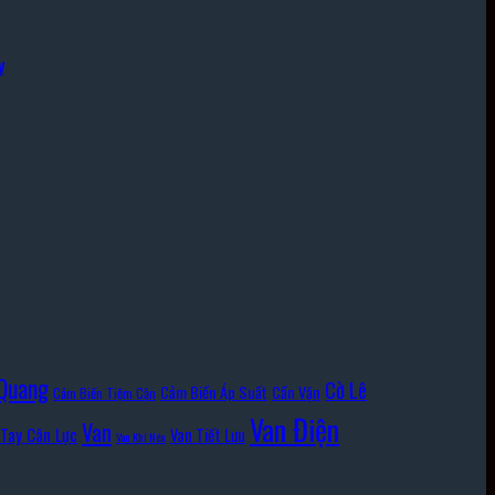
y
Quang
Cờ Lê
Cảm Biến Áp Suất
Cần Vặn
Cảm Biến Tiệm Cận
Van Điện
Van
Tay Cân Lực
Van Tiết Lưu
Van Khí Nén