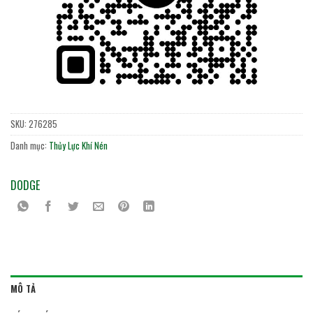
SKU:
276285
Danh mục:
Thủy Lực Khí Nén
DODGE
MÔ TẢ