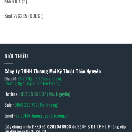
ĐÁNH GIÁ (0)
Seal 276285 (DODGE)
GIỚI THIỆU
Công ty TNHH Thương Mại Kỹ Thuật Thảo Nguyên
Địa chỉ:
Số 20 Ngõ 80 đường Lê Lai,
Phường Ngô Quyền, TP. Hải Phòng
Hotline :
0916 535 997 (Ms. Nguyên)
Sale :
0848 239 739 (Ms. Nhung)
Email :
sale01@thaonguyenttc.com.vn
Giấy chứng nhận ĐKKD số:
0202048903
do Sở KH & ĐT TP Hải Phòng cấp
lần đầu ngày 03/10/2020