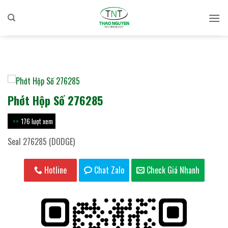
Bỏ
qua
nội
dung
Phớt Hộp Số 276285
176 lượt xem
Seal 276285 (DODGE)
Hotline
Chat Zalo
Check Giá Nhanh