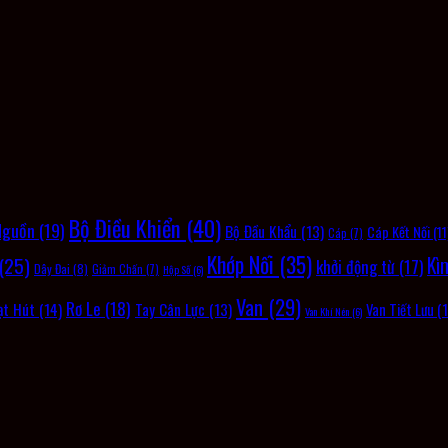
Bộ Điều Khiển
(40)
Nguồn
(19)
Bộ Đầu Khẩu
(13)
Cáp Kết Nối
(11
Cáp
(7)
Khớp Nối
(35)
(25)
Kì
khởi động từ
(17)
Dây Đai
(8)
Giảm Chấn
(7)
Hộp Số
(6)
Van
(29)
Rơ Le
(18)
ạt Hút
(14)
Tay Cân Lực
(13)
Van Tiết Lưu
(1
Van Khí Nén
(6)