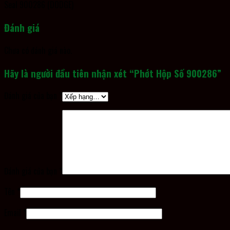
Seal 900286 (DODGE)
Đánh giá
Chưa có đánh giá nào.
Hãy là người đầu tiên nhận xét “Phớt Hộp Số 900286”
Đánh giá của bạn
*
Đánh giá của bạn
*
Tên
*
Email
*