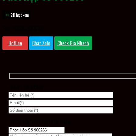
211 lượt xem
Seal 900286 (DODGE)
Hotline
Chat Zalo
Check Giá Nhanh
THÔNG TIN LIÊN HỆ
YÊU CẦU BÁO GIÁ CHO SẢN PHẨM