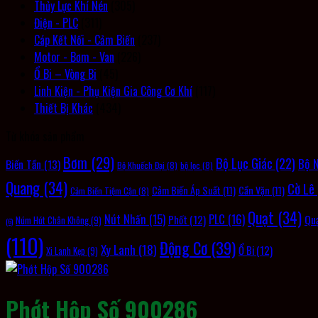
Thủy Lực Khí Nén
(305)
Điện - PLC
(311)
Cáp Kết Nối - Cảm Biến
(237)
Motor - Bơm - Van
(226)
Ổ Bi – Vòng Bi
(45)
Linh Kiện - Phụ Kiện Gia Công Cơ Khí
(117)
Thiết Bị Khác
(434)
Từ khóa sản phẩm
Bơm
(29)
Bộ Lục Giác
(22)
Bộ 
Biến Tần
(13)
Bộ Khuếch Đại
(8)
bộ lọc
(8)
Quang
(34)
Cờ Lê
Cảm Biến Áp Suất
(11)
Cần Vặn
(11)
Cảm Biến Tiệm Cận
(8)
Quạt
(34)
PLC
(16)
Nút Nhấn
(15)
Qu
Phốt
(12)
Núm Hút Chân Không
(9)
(6)
(110)
Động Cơ
(39)
Xy Lanh
(18)
Ổ Bi
(12)
Xi Lanh Kẹp
(9)
Phớt Hộp Số 900286