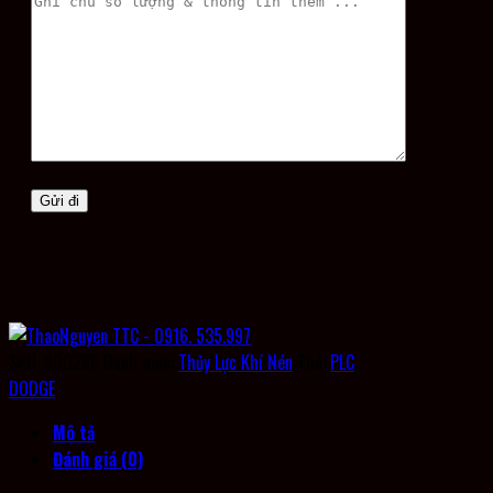
SKU:
900286
Danh mục:
Thủy Lực Khí Nén
Thẻ:
PLC
DODGE
Mô tả
Đánh giá (0)