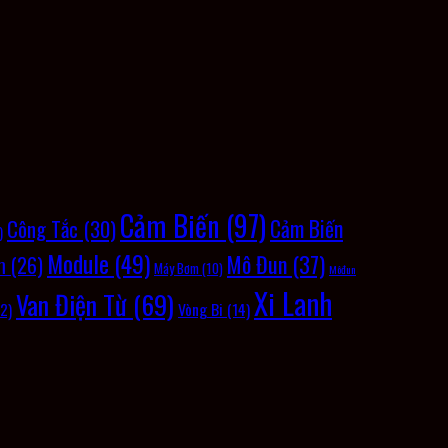
Cảm Biến
(97)
Cảm Biến
Công Tắc
(30)
)
Module
(49)
Mô Đun
(37)
m
(26)
Máy Bơm
(10)
Môđun
Xi Lanh
Van Điện Từ
(69)
Vòng Bi
(14)
2)