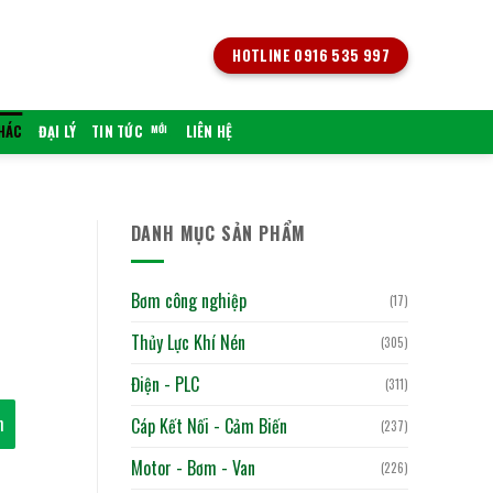
HOTLINE 0916 535 997
KHÁC
ĐẠI LÝ
TIN TỨC
LIÊN HỆ
DANH MỤC SẢN PHẨM
Bơm công nghiệp
(17)
Thủy Lực Khí Nén
(305)
Điện - PLC
(311)
h
Cáp Kết Nối - Cảm Biến
(237)
Motor - Bơm - Van
(226)