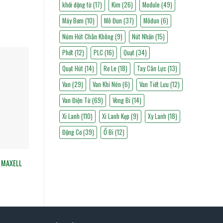
khởi động từ
(17)
Kìm
(26)
Module
(49)
Máy Bơm
(10)
Mô Đun
(37)
Môđun
(6)
Núm Hút Chân Không
(9)
Nút Nhấn
(15)
Phốt
(12)
PLC
(16)
Quạt
(34)
Quạt Hút
(14)
Rơ Le
(18)
Tay Cân Lực
(13)
Van
(29)
Van Khí Nén
(6)
Van Tiết Lưu
(12)
Van Điện Từ
(69)
Vòng Bi
(14)
Xi Lanh
(110)
Xi Lanh Kẹp
(9)
Xy Lanh
(18)
Động Cơ
(39)
Ổ Bi
(12)
0 MAXELL