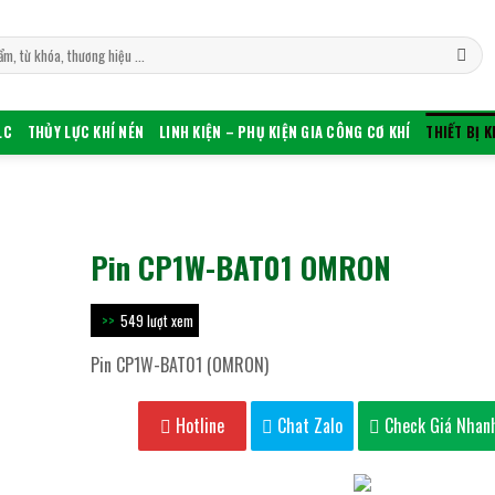
LC
THỦY LỰC KHÍ NÉN
LINH KIỆN – PHỤ KIỆN GIA CÔNG CƠ KHÍ
THIẾT BỊ 
Pin CP1W-BAT01 OMRON
549 lượt xem
Pin CP1W-BAT01 (OMRON)
Hotline
Chat Zalo
Check Giá Nhan