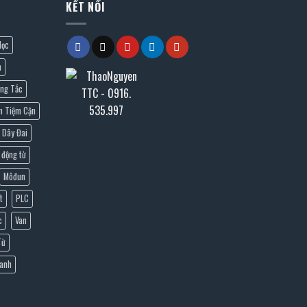
KẾT NỐI
lọc
n
ng Tắc
n Tiệm Cận
Dây Đai
 động từ
Môđun
t
PLC
c
Van
Từ
Lanh