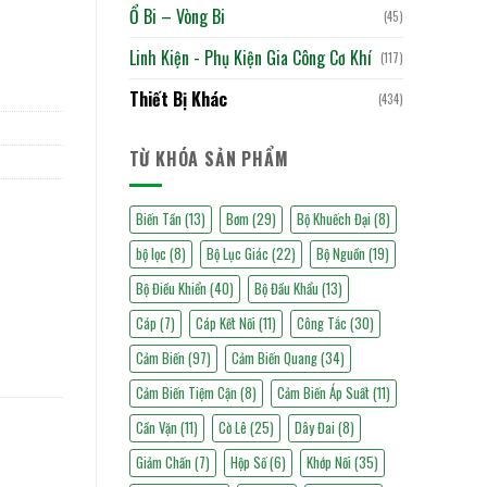
Ổ Bi – Vòng Bi
(45)
Linh Kiện - Phụ Kiện Gia Công Cơ Khí
(117)
Thiết Bị Khác
(434)
TỪ KHÓA SẢN PHẨM
Biến Tần
(13)
Bơm
(29)
Bộ Khuếch Đại
(8)
bộ lọc
(8)
Bộ Lục Giác
(22)
Bộ Nguồn
(19)
Bộ Điều Khiển
(40)
Bộ Đầu Khẩu
(13)
Cáp
(7)
Cáp Kết Nối
(11)
Công Tắc
(30)
Cảm Biến
(97)
Cảm Biến Quang
(34)
Cảm Biến Tiệm Cận
(8)
Cảm Biến Áp Suất
(11)
Cần Vặn
(11)
Cờ Lê
(25)
Dây Đai
(8)
Giảm Chấn
(7)
Hộp Số
(6)
Khớp Nối
(35)