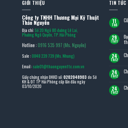
GIỚI THIỆU
TIN TỨC
Công ty TNHH Thương Mại Kỹ Thuật
Cô
11
Thảo Nguyên
Th5
Kh
Địa chỉ:
Số 20 Ngõ 80 đường Lê Lai,
có
bìn
Phường Ngô Quyền, TP. Hải Phòng
Đạ
29
luậ
ở
th
Th11
Hotline :
0916 535 997 (Ms. Nguyên)
Cô
Kh
ty
có
TO
Ch
24
Sale :
0848 239 739 (Ms. Nhung)
bìn
TO
luậ
tại
Th12
Kh
ở
Việt
có
Email :
sale01@thaonguyenttc.com.vn
Đại
Na
bìn
lý
Ch
24
luậ
TO
ở
Th12
Giấy chứng nhận ĐKKD số:
0202048903
do Sở
JAP
Kh
Chí
KH & ĐT TP Hải Phòng cấp lần đầu ngày
TO
có
sá
–
bìn
03/10/2020
Ch
bảo
24
Top
luậ
mật
ở
Th12
1
Kh
thô
Chí
thiế
có
tin
sá
bị
bìn
đổi
dụn
luậ
trả
cụ
ở
sản
cầ
Chí
ph
tay
sá
bảo
hà
sản