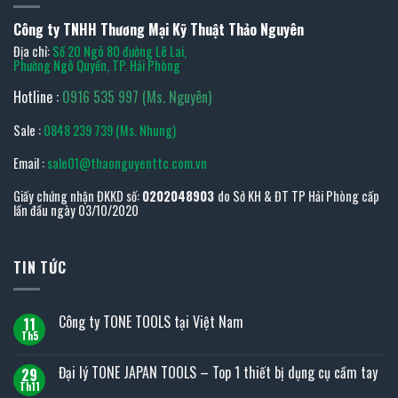
Công ty TNHH Thương Mại Kỹ Thuật Thảo Nguyên
Địa chỉ:
Số 20 Ngõ 80 đường Lê Lai,
Phường Ngô Quyền, TP. Hải Phòng
Hotline :
0916 535 997 (Ms. Nguyên)
Sale :
0848 239 739 (Ms. Nhung)
Email :
sale01@thaonguyenttc.com.vn
Giấy chứng nhận ĐKKD số:
0202048903
do Sở KH & ĐT TP Hải Phòng cấp
lần đầu ngày 03/10/2020
TIN TỨC
Công ty TONE TOOLS tại Việt Nam
11
Th5
Không
có
bình
Đại lý TONE JAPAN TOOLS – Top 1 thiết bị dụng cụ cầm tay
29
luận
ở
Th11
Không
Công