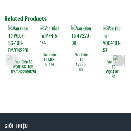
Related Products
Van Điện
Van Điện
Từ MFH-
Từ
Van Điện Từ
Van Điện
5-1/4
4V220-
WDJF-SG-10B-
Từ
08
DY/CN220RNZ5L
VQC4101-
51
GIỚI THIỆU