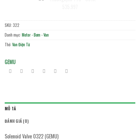
SKU:
322
Danh mục:
Motor - Bơm - Van
Thẻ:
Van Điện Từ
GEMU
MÔ TẢ
ĐÁNH GIÁ (0)
Solenoid Valve 0322 (GEMU)