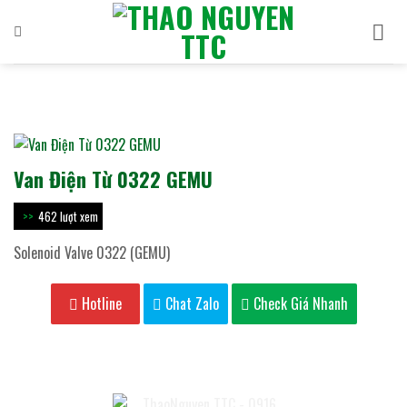
Bỏ
qua
nội
dung
Van Điện Từ 0322 GEMU
462 lượt xem
Solenoid Valve 0322 (GEMU)
Hotline
Chat Zalo
Check Giá Nhanh