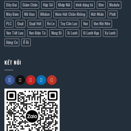
Dây Đai
Giảm Chấn
Hộp Số
Khớp Nối
khởi động từ
Kìm
Module
Máy Bơm
Mô Đun
Môđun
Núm Hút Chân Không
Nút Nhấn
Phốt
PLC
Quạt
Quạt Hút
Rơ Le
Tay Cân Lực
Van
Van Khí Nén
Van Tiết Lưu
Van Điện Từ
Vòng Bi
Xi Lanh
Xi Lanh Kẹp
Xy Lanh
Động Cơ
Ổ Bi
KẾT NỐI