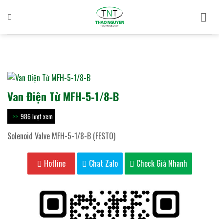
Bỏ
qua
nội
dung
Van Điện Từ MFH-5-1/8-B
986 lượt xem
Solenoid Valve MFH-5-1/8-B (FESTO)
Hotline
Chat Zalo
Check Giá Nhanh