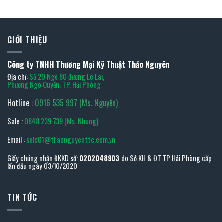
GIỚI THIỆU
Công ty TNHH Thương Mại Kỹ Thuật Thảo Nguyên
Địa chỉ:
Số 20 Ngõ 80 đường Lê Lai,
Phường Ngô Quyền, TP. Hải Phòng
Hotline :
0916 535 997 (Ms. Nguyên)
Sale :
0848 239 739 (Ms. Nhung)
Email :
sale01@thaonguyenttc.com.vn
Giấy chứng nhận ĐKKD số:
0202048903
do Sở KH & ĐT TP Hải Phòng cấp
lần đầu ngày 03/10/2020
TIN TỨC