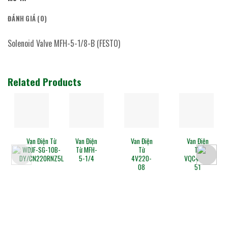
ĐÁNH GIÁ (0)
Solenoid Valve MFH-5-1/8-B (FESTO)
Related Products
an Điện Từ
Van Điện
Van Điện
Van Điện
Van Đi
JF-SG-10B-
Từ MFH-
Từ
Từ
Từ
CN220RNZ5L
5-1/4
4V220-
VQC4101-
VUVG
08
51
L18-
T32C
MT-G1
1P3