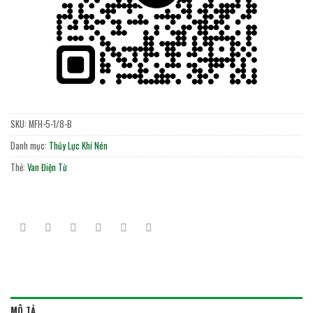
SKU:
MFH-5-1/8-B
Danh mục:
Thủy Lực Khí Nén
Thẻ:
Van Điện Từ
MÔ TẢ