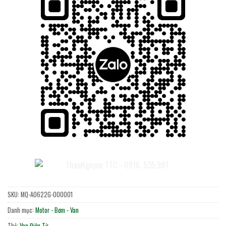
SKU:
MQ-A0622G-000001
Danh mục:
Motor - Bơm - Van
Thẻ:
Van Điện Từ