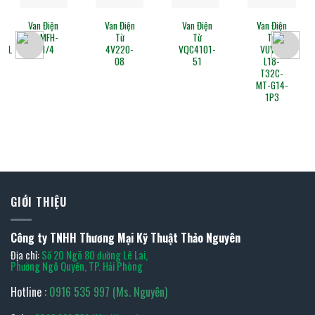
ừ
Van Điện
Van Điện
Van Điện
Van Điện
B-
Từ MFH-
Từ
Từ
Từ
Z5L
5-1/4
4V220-
VQC4101-
VUVG-
08
51
L18-
T32C-
MT-G14-
1P3
GIỚI THIỆU
Công ty TNHH Thương Mại Kỹ Thuật Thảo Nguyên
Địa chỉ:
Số 20 Ngõ 80 đường Lê Lai,
Phường Ngô Quyền, TP. Hải Phòng
Hotline :
0916 535 997 (Ms. Nguyên)