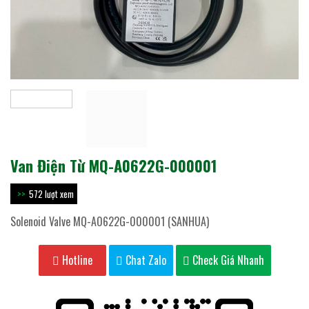
Van Điện Từ MQ-A0622G-000001
572 lượt xem
Solenoid Valve MQ-A0622G-000001 (SANHUA)
Hotline
Chat Zalo
Check Giá Nhanh