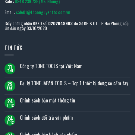
Sale :
0848 239 739 (Ms. Nhung)
Email :
sale01@thaonguyenttc.com.vn
Giấy chứng nhận ĐKKD số:
0202048903
do Sở KH & ĐT TP Hải Phòng cấp
lần đầu ngày 03/10/2020
TIN TỨC
Công ty TONE TOOLS tại Việt Nam
11
Th5
Không
có
bình
Đại lý TONE JAPAN TOOLS – Top 1 thiết bị dụng cụ cầm tay
29
luận
ở
Th11
Không
Công
có
ty
bình
Chính sách bảo mật thông tin
TONE
24
luận
TOOLS
ở
Th12
Không
tại
Đại
có
Việt
lý
bình
Nam
Chính sách đổi trả sản phẩm
TONE
24
luận
JAPAN
ở
Th12
Không
TOOLS
Chính
có
–
sách
bình
Top
Chính sách bảo hành sản phẩm
bảo