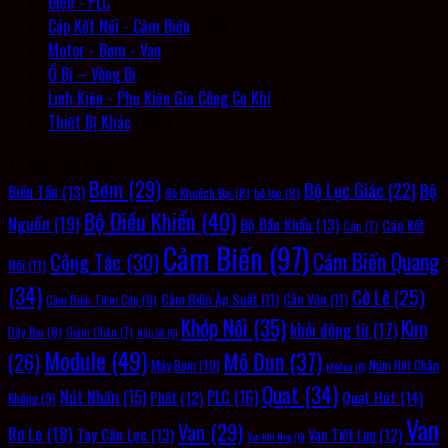
Điện - PLC
(311)
Cáp Kết Nối - Cảm Biến
(237)
Motor - Bơm - Van
(226)
Ổ Bi – Vòng Bi
(45)
Linh Kiện - Phụ Kiện Gia Công Cơ Khí
(117)
Thiết Bị Khác
(434)
Từ khóa sản phẩm
Bơm
(29)
Bộ Lục Giác
(22)
Bộ
Biến Tần
(13)
Bộ Khuếch Đại
(8)
bộ lọc
(8)
Bộ Điều Khiển
(40)
Nguồn
(19)
Bộ Đầu Khẩu
(13)
Cáp Kết
Cáp
(7)
Cảm Biến
(97)
Cảm Biến Quang
Công Tắc
(30)
Nối
(11)
(34)
Cờ Lê
(25)
Cảm Biến Áp Suất
(11)
Cần Vặn
(11)
Cảm Biến Tiệm Cận
(8)
Khớp Nối
(35)
Kìm
khởi động từ
(17)
Dây Đai
(8)
Giảm Chấn
(7)
Hộp Số
(6)
Module
(49)
Mô Đun
(37)
(26)
Máy Bơm
(10)
Núm Hút Chân
Môđun
(6)
Quạt
(34)
PLC
(16)
Nút Nhấn
(15)
Quạt Hút
(14)
Phốt
(12)
Không
(9)
Van
Van
(29)
Rơ Le
(18)
Tay Cân Lực
(13)
Van Tiết Lưu
(12)
Van Khí Nén
(6)