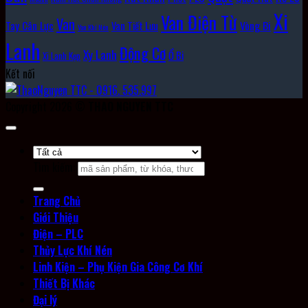
Xi
Van Điện Từ
Van
Vòng Bi
Tay Cân Lực
Van Tiết Lưu
Van Khí Nén
Lanh
Động Cơ
Xy Lanh
Ổ Bi
Xi Lanh Kẹp
Kết nối
Copyright 2026 ©
THAO NGUYEN TTC
Tìm kiếm:
Trang Chủ
Giới Thiệu
Điện – PLC
Thủy Lực Khí Nén
Linh Kiện – Phụ Kiện Gia Công Cơ Khí
Thiết Bị Khác
Đại lý