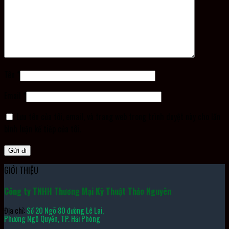
Tên
*
Email
*
Lưu tên của tôi, email, và trang web trong trình duyệt này cho lần
bình luận kế tiếp của tôi.
GIỚI THIỆU
Công ty TNHH Thương Mại Kỹ Thuật Thảo Nguyên
Địa chỉ:
Số 20 Ngõ 80 đường Lê Lai,
Phường Ngô Quyền, TP. Hải Phòng