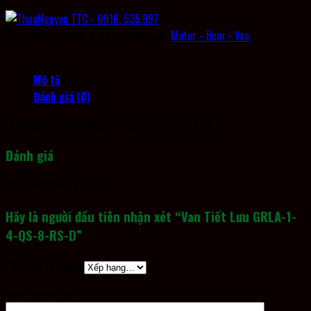
SKU:
GRLA-1-4-QS-8-RS-D
Danh mục:
Motor - Bơm - Van
Mô tả
Đánh giá (0)
Flow Control Valve GRLA-1-4-QS-8-RS-D (FESTO)
Đánh giá
Chưa có đánh giá nào.
Hãy là người đầu tiên nhận xét “Van Tiết Lưu GRLA-1-
4-QS-8-RS-D”
Đánh giá của bạn
*
Đánh giá của bạn
*