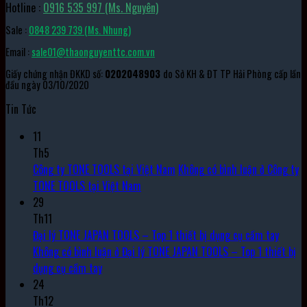
Hotline :
0916 535 997 (Ms. Nguyên)
Sale :
0848 239 739 (Ms. Nhung)
Email :
sale01@thaonguyenttc.com.vn
Giấy chứng nhận ĐKKD số:
0202048903
do Sở KH & ĐT TP Hải Phòng cấp lần
đầu ngày 03/10/2020
Tin Tức
11
Th5
Công ty TONE TOOLS tại Việt Nam
Không có bình luận
ở Công ty
TONE TOOLS tại Việt Nam
29
Th11
Đại lý TONE JAPAN TOOLS – Top 1 thiết bị dụng cụ cầm tay
Không có bình luận
ở Đại lý TONE JAPAN TOOLS – Top 1 thiết bị
dụng cụ cầm tay
24
Th12