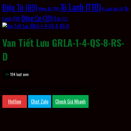
Xi Lanh
(110)
Điện Từ
(69)
Xy
Vòng Bi
(14)
Xi Lanh Kẹp
(9)
Động Cơ
(39)
Lanh
(18)
Ổ Bi
(12)
Van Tiết Lưu GRLA-1-4-QS-8-RS-
D
194 lượt xem
Flow Control Valve GRLA-1-4-QS-8-RS-D (FESTO)
Hotline
Chat Zalo
Check Giá Nhanh