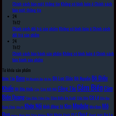
Chính sách bảo mật thông tin
Không có bình luận
ở Chính sách
bảo mật thông tin
24
Th12
Chính sách đổi trả sản phẩm
Không có bình luận
ở Chính sách
đổi trả sản phẩm
24
Th12
Chính sách bảo hành sản phẩm
Không có bình luận
ở Chính sách
bảo hành sản phẩm
Từ khóa sản phẩm
Bộ Điều
Bơm
Bộ Lục Giác
Bộ Nguồn
Biến Tần
Bộ Khuếch Đại
bộ lọc
Cảm Biến
Khiển
Cảm
Công Tắc
Bộ Đầu Khẩu
Cáp Kết Nối
Cáp
Biến Quang
Cờ Lê
Cảm Biến Áp Suất
Cần Vặn
Cảm Biến Tiệm Cận
Dây Đai
Module
Khớp Nối
Mô
Kìm
khởi động từ
Máy Bơm
Giảm Chấn
Hộp Số
Đun
Quạt
Rơ Le
PLC
Nút Nhấn
Quạt Hút
Phốt
Núm Hút Chân Không
Môđun