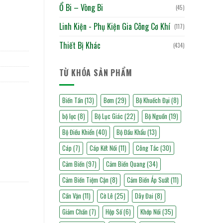
Ổ Bi – Vòng Bi
(45)
Linh Kiện - Phụ Kiện Gia Công Cơ Khí
(117)
Thiết Bị Khác
(434)
TỪ KHÓA SẢN PHẨM
Biến Tần
(13)
Bơm
(29)
Bộ Khuếch Đại
(8)
bộ lọc
(8)
Bộ Lục Giác
(22)
Bộ Nguồn
(19)
Bộ Điều Khiển
(40)
Bộ Đầu Khẩu
(13)
Cáp
(7)
Cáp Kết Nối
(11)
Công Tắc
(30)
Cảm Biến
(97)
Cảm Biến Quang
(34)
Cảm Biến Tiệm Cận
(8)
Cảm Biến Áp Suất
(11)
Cần Vặn
(11)
Cờ Lê
(25)
Dây Đai
(8)
Giảm Chấn
(7)
Hộp Số
(6)
Khớp Nối
(35)