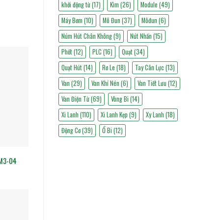
khởi động từ
(17)
Kìm
(26)
Module
(49)
Máy Bơm
(10)
Mô Đun
(37)
Môđun
(6)
Núm Hút Chân Không
(9)
Nút Nhấn
(15)
Phốt
(12)
PLC
(16)
Quạt
(34)
Quạt Hút
(14)
Rơ Le
(18)
Tay Cân Lực
(13)
Van
(29)
Van Khí Nén
(6)
Van Tiết Lưu
(12)
Van Điện Từ
(69)
Vòng Bi
(14)
Xi Lanh
(110)
Xi Lanh Kẹp
(9)
Xy Lanh
(18)
Động Cơ
(39)
Ổ Bi
(12)
-M3-04