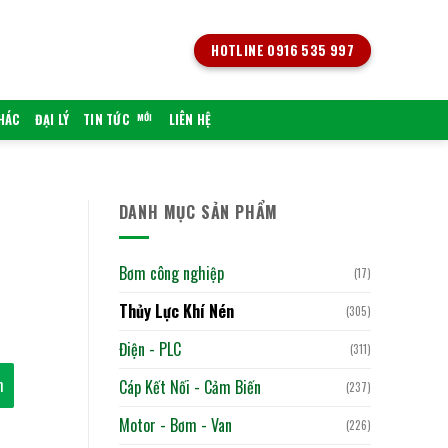
HOTLINE 0916 535 997
KHÁC
ĐẠI LÝ
TIN TỨC
LIÊN HỆ
DANH MỤC SẢN PHẨM
Bơm công nghiệp
(17)
Thủy Lực Khí Nén
(305)
Điện - PLC
(311)
h
Cáp Kết Nối - Cảm Biến
(237)
Motor - Bơm - Van
(226)