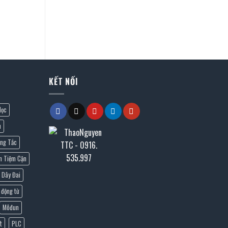
KẾT NỐI
lọc
n
ng Tắc
n Tiệm Cận
Dây Đai
 động từ
Môđun
t
PLC