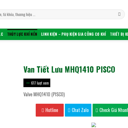
LC
THỦY LỰC KHÍ NÉN
LINH KIỆN – PHỤ KIỆN GIA CÔNG CƠ KHÍ
THIẾT BỊ 
Van Tiết Lưu MHQ1410 PISCO
617 lượt xem
Valve MHQ1410 (PISCO)
Hotline
Chat Zalo
Check Giá Nhan