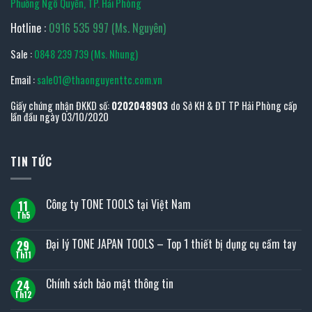
Phường Ngô Quyền, TP. Hải Phòng
Hotline :
0916 535 997 (Ms. Nguyên)
Sale :
0848 239 739 (Ms. Nhung)
Email :
sale01@thaonguyenttc.com.vn
Giấy chứng nhận ĐKKD số:
0202048903
do Sở KH & ĐT TP Hải Phòng cấp
lần đầu ngày 03/10/2020
TIN TỨC
Công ty TONE TOOLS tại Việt Nam
11
Th5
Không
có
bình
Đại lý TONE JAPAN TOOLS – Top 1 thiết bị dụng cụ cầm tay
29
luận
ở
Th11
Không
Công
có
ty
bình
Chính sách bảo mật thông tin
TONE
24
luận
TOOLS
ở
Th12
Không
tại
Đại
có
Việt