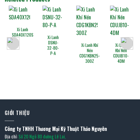
Xi Lanh
SDA40X120S
Xi Lanh
DSNU-
Xi Lanh Khí
Xi Lanh
32-80-
Nén
Khí Nén
P-A
CDG1KBN25-
CDUJB10-
300Z
4DM
GIỚI THIỆU
Công ty TNHH Thương Mại Kỹ Thuật Thảo Nguyên
Địa chỉ:
Số 20 Ngõ 80 đường Lê Lai,