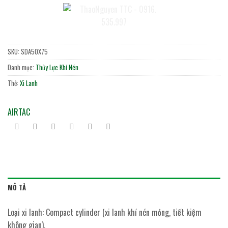
SKU:
SDA50X75
Danh mục:
Thủy Lực Khí Nén
Thẻ:
Xi Lanh
AIRTAC
MÔ TẢ
Loại xi lanh: Compact cylinder (xi lanh khí nén mỏng, tiết kiệm
không gian).