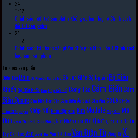
24
Th12
Chính sách đổi trả sản phẩm
Không có bình luận
ở Chính sách
đổi trả sản phẩm
24
Th12
Chính sách bảo hành sản phẩm
Không có bình luận
ở Chính sách
bảo hành sản phẩm
Từ khóa sản phẩm
Bộ Điều
Bơm
Bộ Lục Giác
Bộ Nguồn
Biến Tần
Bộ Khuếch Đại
bộ lọc
Cảm Biến
Khiển
Cảm
Công Tắc
Bộ Đầu Khẩu
Cáp Kết Nối
Cáp
Biến Quang
Cờ Lê
Cảm Biến Áp Suất
Cần Vặn
Cảm Biến Tiệm Cận
Dây Đai
Module
Khớp Nối
Mô
Kìm
khởi động từ
Máy Bơm
Giảm Chấn
Hộp Số
Đun
Quạt
Rơ Le
PLC
Nút Nhấn
Quạt Hút
Phốt
Núm Hút Chân Không
Môđun
Xi
Van Điện Từ
Van
Vòng Bi
Tay Cân Lực
Van Tiết Lưu
Van Khí Nén