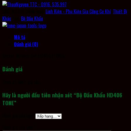
SKU:
HD406
Danh mục:
Linh Kiện - Phụ Kiện Gia Công Cơ Khí
,
Thiết Bị
Khác
Thẻ:
Bộ Đầu Khẩu
Mô tả
Đánh giá (0)
Socket Wrench Set HD406 (TONE)
Đánh giá
Chưa có đánh giá nào.
Hãy là người đầu tiên nhận xét “Bộ Đầu Khẩu HD406
TONE”
Đánh giá của bạn
*
Đánh giá của bạn
*