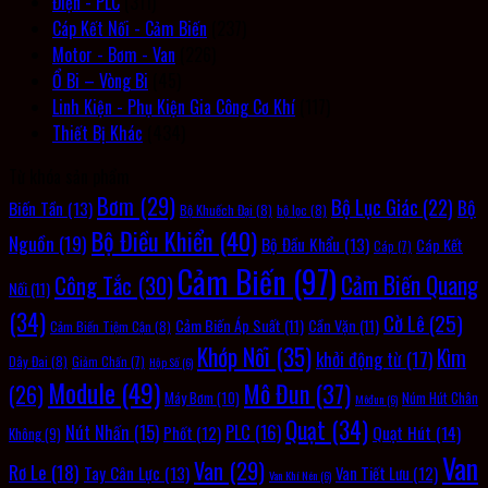
Điện - PLC
(311)
Cáp Kết Nối - Cảm Biến
(237)
Motor - Bơm - Van
(226)
Ổ Bi – Vòng Bi
(45)
Linh Kiện - Phụ Kiện Gia Công Cơ Khí
(117)
Thiết Bị Khác
(434)
Từ khóa sản phẩm
Bơm
(29)
Bộ Lục Giác
(22)
Bộ
Biến Tần
(13)
Bộ Khuếch Đại
(8)
bộ lọc
(8)
Bộ Điều Khiển
(40)
Nguồn
(19)
Bộ Đầu Khẩu
(13)
Cáp Kết
Cáp
(7)
Cảm Biến
(97)
Cảm Biến Quang
Công Tắc
(30)
Nối
(11)
(34)
Cờ Lê
(25)
Cảm Biến Áp Suất
(11)
Cần Vặn
(11)
Cảm Biến Tiệm Cận
(8)
Khớp Nối
(35)
Kìm
khởi động từ
(17)
Dây Đai
(8)
Giảm Chấn
(7)
Hộp Số
(6)
Module
(49)
Mô Đun
(37)
(26)
Máy Bơm
(10)
Núm Hút Chân
Môđun
(6)
Quạt
(34)
PLC
(16)
Nút Nhấn
(15)
Quạt Hút
(14)
Phốt
(12)
Không
(9)
Van
Van
(29)
Rơ Le
(18)
Tay Cân Lực
(13)
Van Tiết Lưu
(12)
Van Khí Nén
(6)