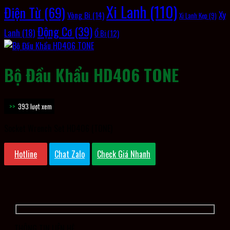
Xi Lanh
(110)
Điện Từ
(69)
Xy
Vòng Bi
(14)
Xi Lanh Kẹp
(9)
Động Cơ
(39)
Lanh
(18)
Ổ Bi
(12)
Bộ Đầu Khẩu HD406 TONE
393 lượt xem
Socket Wrench Set HD406 (TONE)
Hotline
Chat Zalo
Check Giá Nhanh
THÔNG TIN LIÊN HỆ