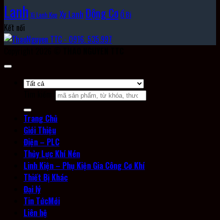
Lanh
Động Cơ
Xy Lanh
Ổ Bi
Xi Lanh Kẹp
Kết nối
Copyright 2026 ©
THAO NGUYEN TTC
Tìm kiếm:
Trang Chủ
Giới Thiệu
Điện – PLC
Thủy Lực Khí Nén
Linh Kiện – Phụ Kiện Gia Công Cơ Khí
Thiết Bị Khác
Đại lý
Tin Tức
Liên hệ