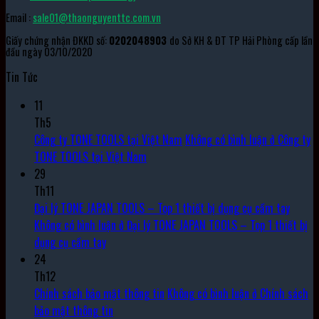
Email :
sale01@thaonguyenttc.com.vn
Giấy chứng nhận ĐKKD số:
0202048903
do Sở KH & ĐT TP Hải Phòng cấp lần
đầu ngày 03/10/2020
Tin Tức
11
Th5
Công ty TONE TOOLS tại Việt Nam
Không có bình luận
ở Công ty
TONE TOOLS tại Việt Nam
29
Th11
Đại lý TONE JAPAN TOOLS – Top 1 thiết bị dụng cụ cầm tay
Không có bình luận
ở Đại lý TONE JAPAN TOOLS – Top 1 thiết bị
dụng cụ cầm tay
24
Th12
Chính sách bảo mật thông tin
Không có bình luận
ở Chính sách
bảo mật thông tin