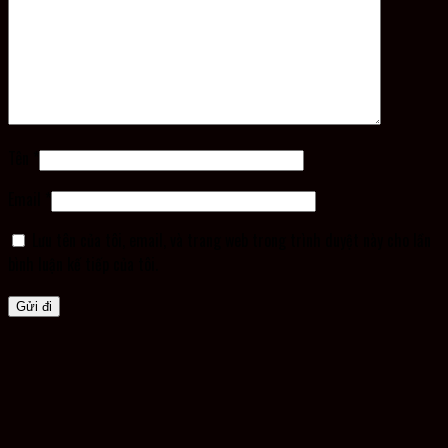
Tên
*
Email
*
Lưu tên của tôi, email, và trang web trong trình duyệt này cho lần
bình luận kế tiếp của tôi.