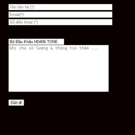
YÊU CẦU BÁO GIÁ CHO SẢN PHẨM