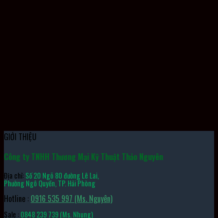
Bộ Đầu Khẩu 1850M TONE
GIỚI THIỆU
Công ty TNHH Thương Mại Kỹ Thuật Thảo Nguyên
Địa chỉ:
Số 20 Ngõ 80 đường Lê Lai,
Phường Ngô Quyền, TP. Hải Phòng
Hotline :
0916 535 997 (Ms. Nguyên)
Sale :
0848 239 739 (Ms. Nhung)