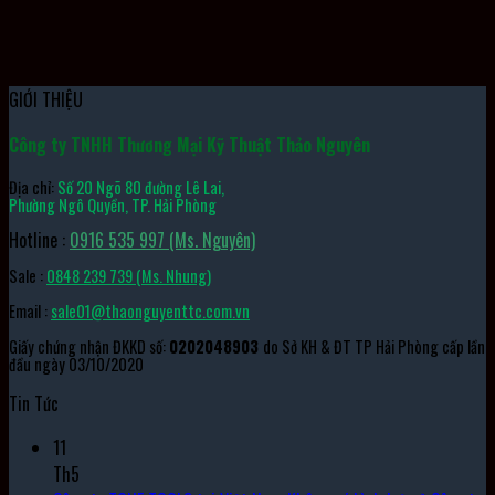
Bộ Đầu Khẩu 1850M TONE
GIỚI THIỆU
Công ty TNHH Thương Mại Kỹ Thuật Thảo Nguyên
Địa chỉ:
Số 20 Ngõ 80 đường Lê Lai,
Phường Ngô Quyền, TP. Hải Phòng
Hotline :
0916 535 997 (Ms. Nguyên)
Sale :
0848 239 739 (Ms. Nhung)
Email :
sale01@thaonguyenttc.com.vn
Giấy chứng nhận ĐKKD số:
0202048903
do Sở KH & ĐT TP Hải Phòng cấp lần
đầu ngày 03/10/2020
Tin Tức
11
Th5