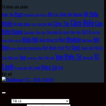
Từ khóa sản phẩm
Bộ Điều
Bơm
Bộ Lục Giác
Bộ Nguồn
Biến Tần
Bộ Khuếch Đại
bộ lọc
Cảm Biến
Khiển
Cảm
Công Tắc
Bộ Đầu Khẩu
Cáp Kết Nối
Cáp
Biến Quang
Cờ Lê
Cảm Biến Áp Suất
Cần Vặn
Cảm Biến Tiệm Cận
Dây Đai
Module
Khớp Nối
Mô
Kìm
khởi động từ
Máy Bơm
Giảm Chấn
Hộp Số
Đun
Quạt
Rơ Le
PLC
Nút Nhấn
Quạt Hút
Phốt
Núm Hút Chân Không
Môđun
Xi
Van Điện Từ
Van
Vòng Bi
Tay Cân Lực
Van Tiết Lưu
Van Khí Nén
Lanh
Động Cơ
Xy Lanh
Ổ Bi
Xi Lanh Kẹp
Kết nối
Copyright 2026 ©
THAO NGUYEN TTC