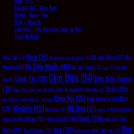
Điện - PLC
(311)
Cáp Kết Nối - Cảm Biến
(237)
Motor - Bơm - Van
(226)
Ổ Bi – Vòng Bi
(45)
Linh Kiện - Phụ Kiện Gia Công Cơ Khí
(117)
Thiết Bị Khác
(434)
Từ khóa sản phẩm
Bơm
(29)
Bộ Lục Giác
(22)
Bộ
Biến Tần
(13)
Bộ Khuếch Đại
(8)
bộ lọc
(8)
Bộ Điều Khiển
(40)
Nguồn
(19)
Bộ Đầu Khẩu
(13)
Cáp Kết
Cáp
(7)
Cảm Biến
(97)
Cảm Biến Quang
Công Tắc
(30)
Nối
(11)
(34)
Cờ Lê
(25)
Cảm Biến Áp Suất
(11)
Cần Vặn
(11)
Cảm Biến Tiệm Cận
(8)
Khớp Nối
(35)
Kìm
khởi động từ
(17)
Dây Đai
(8)
Giảm Chấn
(7)
Hộp Số
(6)
Module
(49)
Mô Đun
(37)
(26)
Máy Bơm
(10)
Núm Hút Chân
Môđun
(6)
Quạt
(34)
PLC
(16)
Nút Nhấn
(15)
Quạt Hút
(14)
Phốt
(12)
Không
(9)
Van
Van
(29)
Rơ Le
(18)
Tay Cân Lực
(13)
Van Tiết Lưu
(12)
Van Khí Nén
(6)