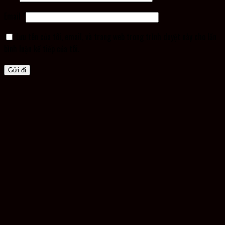
Email
*
Lưu tên của tôi, email, và trang web trong trình duyệt này cho lần
bình luận kế tiếp của tôi.