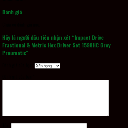
Đánh giá
Chưa có đánh giá nào.
Hãy là người đầu tiên nhận xét “Impact Drive
Fractional & Metric Hex Driver Set 1598HC Grey
Preumatic”
Đánh giá của bạn
*
Đánh giá của bạn
*
Tên
*