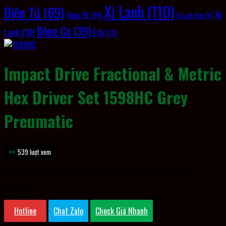
Xi Lanh
(110)
Điện Từ
(69)
Xy
Vòng Bi
(14)
Xi Lanh Kẹp
(9)
Động Cơ
(39)
Lanh
(18)
Ổ Bi
(12)
Impact Drive Fractional & Metric
Hex Driver Set 1598HC Grey
Preumatic
539 lượt xem
Impact Drive Fractional & Metric Hex Driver Set 1598HC (Grey
Preumatic)
Hotline
Chat Zalo
Check Giá Nhanh