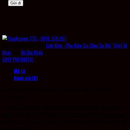
SKU:
1598HC
Danh mục:
Linh Kiện - Phụ Kiện Gia Công Cơ Khí
,
Thiết Bị
Khác
Thẻ:
Bộ Đầu Khẩu
GREY PNEUMATIC
Mô tả
Đánh giá (0)
Impact Drive Fractional & Metric Hex Driver Set 1598HC (Grey
Preumatic)
– Set Weight: 1.4 lbs. Size Item No. 1/8” 9904F 5/32” 9905F 3/16”
9906F 7/32” 9907F 1/4” 9908F 5/16” 9910F 3/8” 9912F 2mm 9902M
2.5mm 9925M 3mm 9903M 5mm 9905M 6mm 9906M 7mm 9907M
10mm 9910M