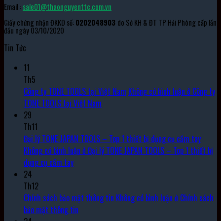
Email :
sale01@thaonguyenttc.com.vn
Giấy chứng nhận ĐKKD số:
0202048903
do Sở KH & ĐT TP Hải Phòng cấp lần
đầu ngày 03/10/2020
Tin Tức
11
Th5
Công ty TONE TOOLS tại Việt Nam
Không có bình luận
ở Công ty
TONE TOOLS tại Việt Nam
29
Th11
Đại lý TONE JAPAN TOOLS – Top 1 thiết bị dụng cụ cầm tay
Không có bình luận
ở Đại lý TONE JAPAN TOOLS – Top 1 thiết bị
dụng cụ cầm tay
24
Th12
Chính sách bảo mật thông tin
Không có bình luận
ở Chính sách
bảo mật thông tin