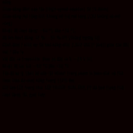
năng
Chức năng đếm cao tốc (High-speed counter): Có (4 điểm)
Chức năng mở rộng I/O: Không hỗ trợ mở rộng (L30 không có mở
rộng)
Nhiệt độ hoạt động: –40 °C đến +70 °C
Độ ẩm hoạt động: 10 % – 95 % RH (không ngưng tụ)
Cách điện / chịu áp: Có khả năng chịu 2.300 VAC (1 phút) giữa các đầu
vào / đầu ra
Với đầu ra transistor: Điện áp đầu ra 5 – 24 V DC
Nhiệt độ lưu trữ: –40 °C đến +85 °C
Tốc độ xử lý: Lệnh cơ bản rất nhanh trong phạm vi bước nhỏ, có thể
thực hiện đa chức năng trong 1 CPU đơn
Chỉ báo LED trạng thái: LED POWER, RUN, ERR, I/F để báo trạng thái
hoạt động, lỗi, giao tiếp