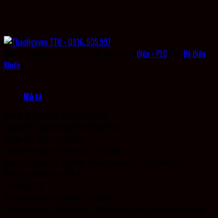
SKU:
AFPX0L30R-F / FP-X0 L30R
Danh mục:
Điện - PLC
Thẻ:
Bộ Điều
Khiển
Mô tả
Model: AFPX0L30R-F (FP-X0 L30R)
Loại: CPU / Control Unit PLC dòng FP-X0
Nguồn cấp: 100 – 240 VAC
Đầu vào kỹ thuật số: 16 điểm (24 V DC)
Đầu ra kỹ thuật số: 14 điểm (gồm transistor / relay hỗn hợp)
Dòng tải transistor: 0,5 A
Tải relay: 2 A
Dung lượng chương trình: 2,5 k bước
Tính năng xung / đếm cao tốc: Có tích hợp 2-axis pulse output chức