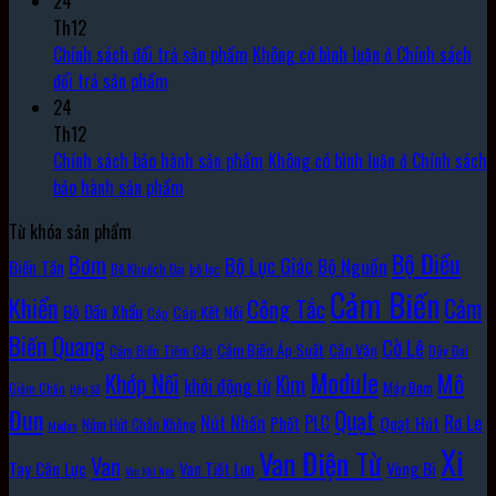
24
Th12
Chính sách đổi trả sản phẩm
Không có bình luận
ở Chính sách
đổi trả sản phẩm
24
Th12
Chính sách bảo hành sản phẩm
Không có bình luận
ở Chính sách
bảo hành sản phẩm
Từ khóa sản phẩm
Bộ Điều
Bơm
Bộ Lục Giác
Bộ Nguồn
Biến Tần
Bộ Khuếch Đại
bộ lọc
Cảm Biến
Khiển
Cảm
Công Tắc
Bộ Đầu Khẩu
Cáp Kết Nối
Cáp
Biến Quang
Cờ Lê
Cảm Biến Áp Suất
Cần Vặn
Cảm Biến Tiệm Cận
Dây Đai
Module
Khớp Nối
Mô
Kìm
khởi động từ
Máy Bơm
Giảm Chấn
Hộp Số
Đun
Quạt
Rơ Le
PLC
Nút Nhấn
Quạt Hút
Phốt
Núm Hút Chân Không
Môđun
Xi
Van Điện Từ
Van
Vòng Bi
Tay Cân Lực
Van Tiết Lưu
Van Khí Nén