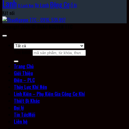
Lanh
Động Cơ
Xy Lanh
Ổ Bi
Xi Lanh Kẹp
Kết nối
Copyright 2026 ©
THAO NGUYEN TTC
Tìm kiếm:
Trang Chủ
Giới Thiệu
Điện – PLC
Thủy Lực Khí Nén
Linh Kiện – Phụ Kiện Gia Công Cơ Khí
Thiết Bị Khác
Đại lý
Tin Tức
Liên hệ