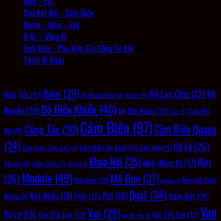
Điện - PLC
(311)
Cáp Kết Nối - Cảm Biến
(237)
Motor - Bơm - Van
(226)
Ổ Bi – Vòng Bi
(45)
Linh Kiện - Phụ Kiện Gia Công Cơ Khí
(117)
Thiết Bị Khác
(434)
Từ khóa sản phẩm
Bơm
(29)
Bộ Lục Giác
(22)
Bộ
Biến Tần
(13)
Bộ Khuếch Đại
(8)
bộ lọc
(8)
Bộ Điều Khiển
(40)
Nguồn
(19)
Bộ Đầu Khẩu
(13)
Cáp Kết
Cáp
(7)
Cảm Biến
(97)
Cảm Biến Quang
Công Tắc
(30)
Nối
(11)
(34)
Cờ Lê
(25)
Cảm Biến Áp Suất
(11)
Cần Vặn
(11)
Cảm Biến Tiệm Cận
(8)
Khớp Nối
(35)
Kìm
khởi động từ
(17)
Dây Đai
(8)
Giảm Chấn
(7)
Hộp Số
(6)
Module
(49)
Mô Đun
(37)
(26)
Máy Bơm
(10)
Núm Hút Chân
Môđun
(6)
Quạt
(34)
PLC
(16)
Nút Nhấn
(15)
Quạt Hút
(14)
Phốt
(12)
Không
(9)
Van
Van
(29)
Rơ Le
(18)
Tay Cân Lực
(13)
Van Tiết Lưu
(12)
Van Khí Nén
(6)