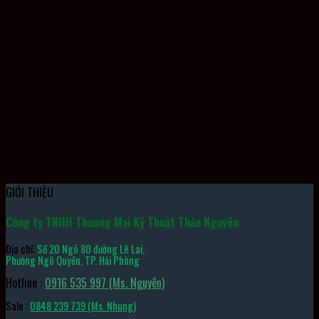
Bộ Điều Khiển Lập Trình AFPXHC60ET-F / FP-XH C60ET
GIỚI THIỆU
Công ty TNHH Thương Mại Kỹ Thuật Thảo Nguyên
Địa chỉ:
Số 20 Ngõ 80 đường Lê Lai,
Phường Ngô Quyền, TP. Hải Phòng
Hotline :
0916 535 997 (Ms. Nguyên)
Sale :
0848 239 739 (Ms. Nhung)