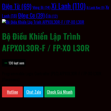
Xi Lanh
(110)
Điện Từ
(69)
Xy
Vòng Bi
(14)
Xi Lanh Kẹp
(9)
Động Cơ
(39)
Lanh
(18)
Ổ Bi
(12)
Bộ Điều Khiển Lập Trình
AFPX0L30R-F / FP-X0 L30R
130 lượt xem
Programmable Logic Controller (PLC) AFPX0L30R-F / FP-X0 L30R
(Panasonic)
Hotline
Chat Zalo
Check Giá Nhanh