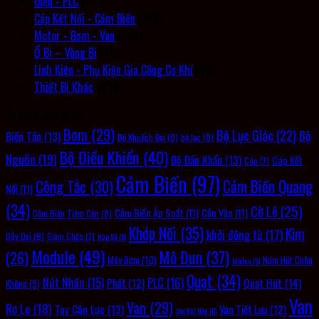
Điện - PLC
(311)
Cáp Kết Nối - Cảm Biến
(237)
Motor - Bơm - Van
(226)
Ổ Bi – Vòng Bi
(45)
Linh Kiện - Phụ Kiện Gia Công Cơ Khí
(117)
Thiết Bị Khác
(434)
Từ khóa sản phẩm
Bơm
(29)
Bộ Lục Giác
(22)
Bộ
Biến Tần
(13)
Bộ Khuếch Đại
(8)
bộ lọc
(8)
Bộ Điều Khiển
(40)
Nguồn
(19)
Bộ Đầu Khẩu
(13)
Cáp Kết
Cáp
(7)
Cảm Biến
(97)
Cảm Biến Quang
Công Tắc
(30)
Nối
(11)
(34)
Cờ Lê
(25)
Cảm Biến Áp Suất
(11)
Cần Vặn
(11)
Cảm Biến Tiệm Cận
(8)
Khớp Nối
(35)
Kìm
khởi động từ
(17)
Dây Đai
(8)
Giảm Chấn
(7)
Hộp Số
(6)
Module
(49)
Mô Đun
(37)
(26)
Máy Bơm
(10)
Núm Hút Chân
Môđun
(6)
Quạt
(34)
PLC
(16)
Nút Nhấn
(15)
Quạt Hút
(14)
Phốt
(12)
Không
(9)
Van
Van
(29)
Rơ Le
(18)
Tay Cân Lực
(13)
Van Tiết Lưu
(12)
Van Khí Nén
(6)