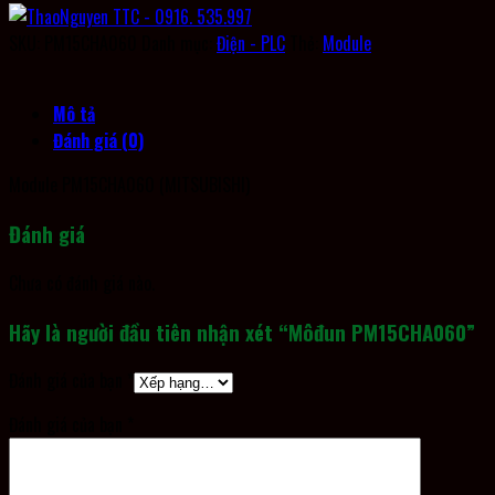
SKU:
PM15CHA060
Danh mục:
Điện - PLC
Thẻ:
Module
Mô tả
Đánh giá (0)
Module PM15CHA060 (MITSUBISHI)
Đánh giá
Chưa có đánh giá nào.
Hãy là người đầu tiên nhận xét “Môđun PM15CHA060”
Đánh giá của bạn
*
Đánh giá của bạn
*