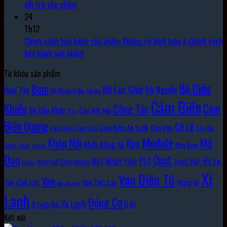
đổi trả sản phẩm
24
Th12
Chính sách bảo hành sản phẩm
Không có bình luận
ở Chính sách
bảo hành sản phẩm
Từ khóa sản phẩm
Bộ Điều
Bơm
Bộ Lục Giác
Bộ Nguồn
Biến Tần
Bộ Khuếch Đại
bộ lọc
Cảm Biến
Khiển
Cảm
Công Tắc
Bộ Đầu Khẩu
Cáp Kết Nối
Cáp
Biến Quang
Cờ Lê
Cảm Biến Áp Suất
Cần Vặn
Cảm Biến Tiệm Cận
Dây Đai
Module
Khớp Nối
Mô
Kìm
khởi động từ
Máy Bơm
Giảm Chấn
Hộp Số
Đun
Quạt
Rơ Le
PLC
Nút Nhấn
Quạt Hút
Phốt
Núm Hút Chân Không
Môđun
Xi
Van Điện Từ
Van
Vòng Bi
Tay Cân Lực
Van Tiết Lưu
Van Khí Nén
Lanh
Động Cơ
Xy Lanh
Ổ Bi
Xi Lanh Kẹp
Kết nối