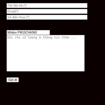
YÊU CẦU BÁO GIÁ CHO SẢN PHẨM