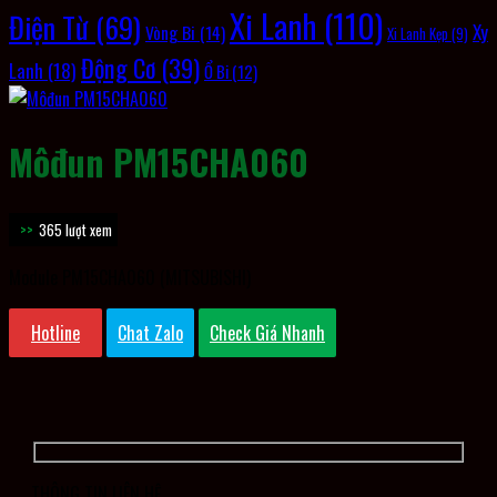
Xi Lanh
(110)
Điện Từ
(69)
Xy
Vòng Bi
(14)
Xi Lanh Kẹp
(9)
Động Cơ
(39)
Lanh
(18)
Ổ Bi
(12)
Môđun PM15CHA060
365 lượt xem
Module PM15CHA060 (MITSUBISHI)
Hotline
Chat Zalo
Check Giá Nhanh
THÔNG TIN LIÊN HỆ