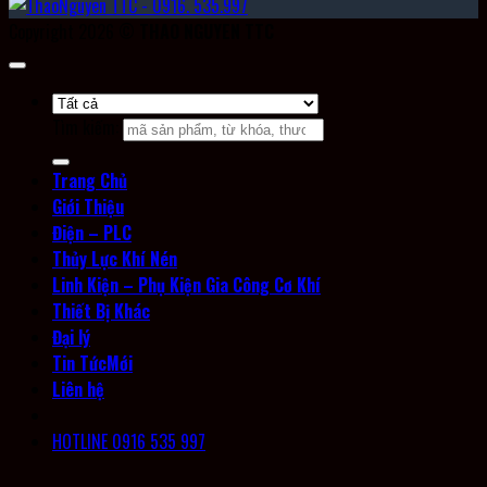
Copyright 2026 ©
THAO NGUYEN TTC
Tìm kiếm:
Trang Chủ
Giới Thiệu
Điện – PLC
Thủy Lực Khí Nén
Linh Kiện – Phụ Kiện Gia Công Cơ Khí
Thiết Bị Khác
Đại lý
Tin Tức
Liên hệ
HOTLINE 0916 535 997