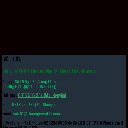
Mô Đun Ngõ Ra CJ1W-OD231
GIỚI THIỆU
Công ty TNHH Thương Mại Kỹ Thuật Thảo Nguyên
Địa chỉ:
Số 20 Ngõ 80 đường Lê Lai,
Phường Ngô Quyền, TP. Hải Phòng
Hotline :
0916 535 997 (Ms. Nguyên)
Sale :
0848 239 739 (Ms. Nhung)
Email :
sale01@thaonguyenttc.com.vn
Giấy chứng nhận ĐKKD số:
0202048903
do Sở KH & ĐT TP Hải Phòng cấp lần
đầu ngày 03/10/2020