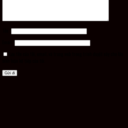
Tên
*
Email
*
Lưu tên của tôi, email, và trang web trong trình duyệt này cho lần
bình luận kế tiếp của tôi.