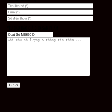
YÊU CẦU BÁO GIÁ CHO SẢN PHẨM