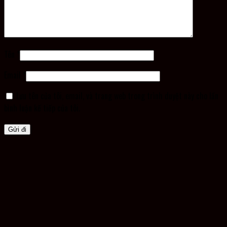
Tên
*
Email
*
Lưu tên của tôi, email, và trang web trong trình duyệt này cho lần
bình luận kế tiếp của tôi.