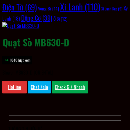
Xi Lanh
(110)
Điện Từ
(69)
Xy
Vòng Bi
(14)
Xi Lanh Kẹp
(9)
Động Cơ
(39)
Lanh
(18)
Ổ Bi
(12)
Quạt Sò MB630-D
1040 lượt xem
Blower MB630-D (ORIENTAL)
Hotline
Chat Zalo
Check Giá Nhanh
THÔNG TIN LIÊN HỆ