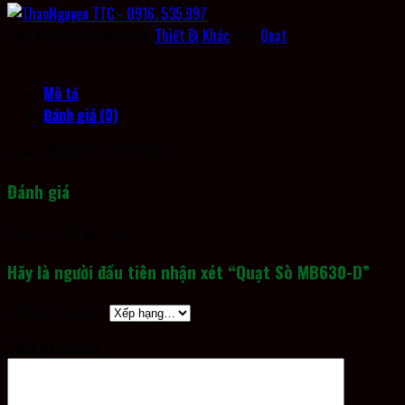
SKU:
MB630-D
Danh mục:
Thiết Bị Khác
Thẻ:
Quạt
Mô tả
Đánh giá (0)
Blower MB630-D (ORIENTAL)
Đánh giá
Chưa có đánh giá nào.
Hãy là người đầu tiên nhận xét “Quạt Sò MB630-D”
Đánh giá của bạn
*
Đánh giá của bạn
*