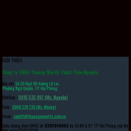
Quạt Công Nghiệp AS14024MB387BB0
GIỚI THIỆU
Công ty TNHH Thương Mại Kỹ Thuật Thảo Nguyên
Địa chỉ:
Số 20 Ngõ 80 đường Lê Lai,
Phường Ngô Quyền, TP. Hải Phòng
Hotline :
0916 535 997 (Ms. Nguyên)
Sale :
0848 239 739 (Ms. Nhung)
Email :
sale01@thaonguyenttc.com.vn
Giấy chứng nhận ĐKKD số:
0202048903
do Sở KH & ĐT TP Hải Phòng cấp lần
đầu ngày 03/10/2020