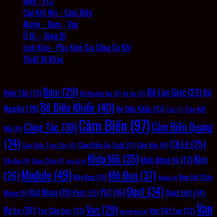
Điện - PLC
(311)
Cáp Kết Nối - Cảm Biến
(237)
Motor - Bơm - Van
(226)
Ổ Bi – Vòng Bi
(45)
Linh Kiện - Phụ Kiện Gia Công Cơ Khí
(117)
Thiết Bị Khác
(434)
Từ khóa sản phẩm
Bơm
(29)
Bộ Lục Giác
(22)
Bộ
Biến Tần
(13)
Bộ Khuếch Đại
(8)
bộ lọc
(8)
Bộ Điều Khiển
(40)
Nguồn
(19)
Bộ Đầu Khẩu
(13)
Cáp Kết
Cáp
(7)
Cảm Biến
(97)
Cảm Biến Quang
Công Tắc
(30)
Nối
(11)
(34)
Cờ Lê
(25)
Cảm Biến Áp Suất
(11)
Cần Vặn
(11)
Cảm Biến Tiệm Cận
(8)
Khớp Nối
(35)
Kìm
khởi động từ
(17)
Dây Đai
(8)
Giảm Chấn
(7)
Hộp Số
(6)
Module
(49)
Mô Đun
(37)
(26)
Máy Bơm
(10)
Núm Hút Chân
Môđun
(6)
Quạt
(34)
PLC
(16)
Nút Nhấn
(15)
Quạt Hút
(14)
Phốt
(12)
Không
(9)
Van
Van
(29)
Rơ Le
(18)
Tay Cân Lực
(13)
Van Tiết Lưu
(12)
Van Khí Nén
(6)