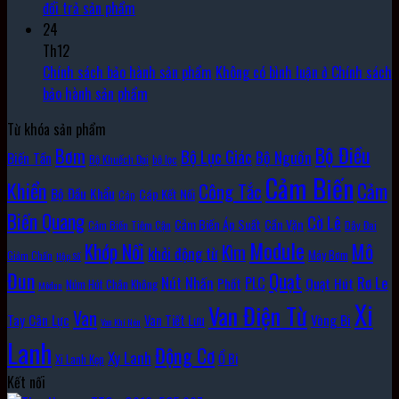
đổi trả sản phẩm
24
Th12
Chính sách bảo hành sản phẩm
Không có bình luận
ở Chính sách
bảo hành sản phẩm
Từ khóa sản phẩm
Bộ Điều
Bơm
Bộ Lục Giác
Bộ Nguồn
Biến Tần
Bộ Khuếch Đại
bộ lọc
Cảm Biến
Khiển
Cảm
Công Tắc
Bộ Đầu Khẩu
Cáp Kết Nối
Cáp
Biến Quang
Cờ Lê
Cảm Biến Áp Suất
Cần Vặn
Cảm Biến Tiệm Cận
Dây Đai
Module
Khớp Nối
Mô
Kìm
khởi động từ
Máy Bơm
Giảm Chấn
Hộp Số
Đun
Quạt
Rơ Le
PLC
Nút Nhấn
Quạt Hút
Phốt
Núm Hút Chân Không
Môđun
Xi
Van Điện Từ
Van
Vòng Bi
Tay Cân Lực
Van Tiết Lưu
Van Khí Nén
Lanh
Động Cơ
Xy Lanh
Ổ Bi
Xi Lanh Kẹp
Kết nối