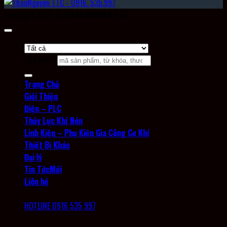
Copyright 2026 ©
THAO NGUYEN TTC
Tìm kiếm:
Trang Chủ
Giới Thiệu
Điện – PLC
Thủy Lực Khí Nén
Linh Kiện – Phụ Kiện Gia Công Cơ Khí
Thiết Bị Khác
Đại lý
Tin Tức
Liên hệ
HOTLINE 0916 535 997