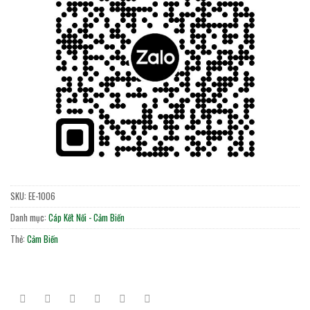
SKU:
EE-1006
Danh mục:
Cáp Kết Nối - Cảm Biến
Thẻ:
Cảm Biến