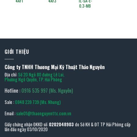
4AF3
1L-SA-E-
0.3-M8
GIỚI THIỆU
Công ty TNHH Thương Mại Kỹ Thuật Thảo Nguyên
Địa chỉ:
Số 20 Ngõ 80 đường Lê Lai,
Phường Ngô Quyền, TP. Hải Phòng
Hotline :
0916 535 997 (Ms. Nguyên)
Sale :
0848 239 739 (Ms. Nhung)
Email :
sale01@thaonguyenttc.com.vn
Giấy chứng nhận ĐKKD số:
0202048903
do Sở KH & ĐT TP Hải Phòng cấp
lần đầu ngày 03/10/2020