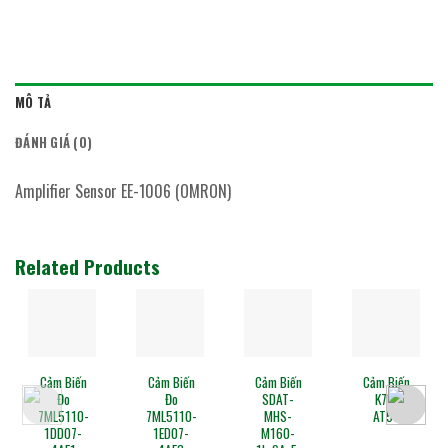
MÔ TẢ
ĐÁNH GIÁ (0)
Amplifier Sensor EE-1006 (OMRON)
Related Products
Cảm Biến
Cảm Biến
Cảm Biến
Cảm Biến
Đo
SDAT-
K7L-
Sợi
7ML5110-
MHS-
AT50
Quang
1ED07-
M160-
E32-D32