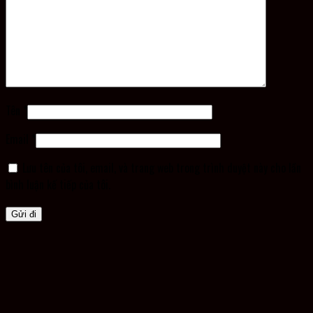
Tên
*
Email
*
Lưu tên của tôi, email, và trang web trong trình duyệt này cho lần
bình luận kế tiếp của tôi.