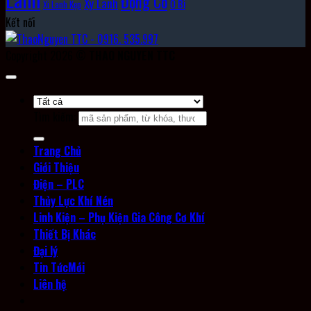
Động Cơ
Xy Lanh
Ổ Bi
Xi Lanh Kẹp
Kết nối
Copyright 2026 ©
THAO NGUYEN TTC
Tìm kiếm:
Trang Chủ
Giới Thiệu
Điện – PLC
Thủy Lực Khí Nén
Linh Kiện – Phụ Kiện Gia Công Cơ Khí
Thiết Bị Khác
Đại lý
Tin Tức
Liên hệ