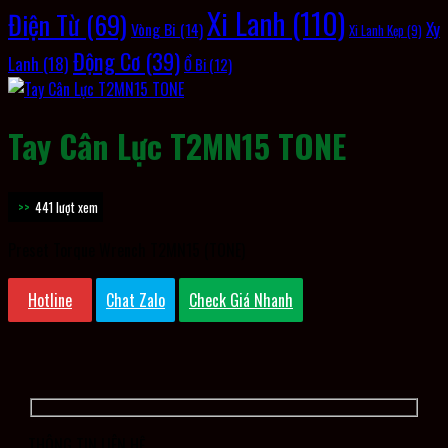
Xi Lanh
(110)
Điện Từ
(69)
Xy
Vòng Bi
(14)
Xi Lanh Kẹp
(9)
Động Cơ
(39)
Lanh
(18)
Ổ Bi
(12)
Tay Cân Lực T2MN15 TONE
441 lượt xem
Preset Torque Wrench T2MN15 (TONE)
Hotline
Chat Zalo
Check Giá Nhanh
THÔNG TIN LIÊN HỆ