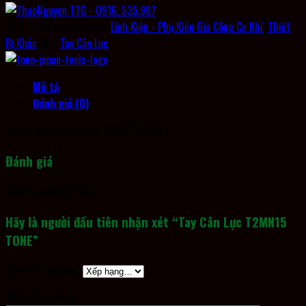
SKU:
T2MN15
Danh mục:
Linh Kiện - Phụ Kiện Gia Công Cơ Khí
,
Thiết
Bị Khác
Thẻ:
Tay Cân Lực
Mô tả
Đánh giá (0)
Preset Torque Wrench T2MN15 (TONE)
Đánh giá
Chưa có đánh giá nào.
Hãy là người đầu tiên nhận xét “Tay Cân Lực T2MN15
TONE”
Đánh giá của bạn
*
Đánh giá của bạn
*