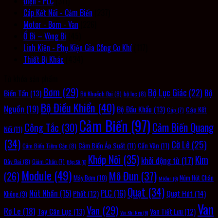
Điện - PLC
(311)
Cáp Kết Nối - Cảm Biến
(237)
Motor - Bơm - Van
(226)
Ổ Bi – Vòng Bi
(45)
Linh Kiện - Phụ Kiện Gia Công Cơ Khí
(117)
Thiết Bị Khác
(434)
Từ khóa sản phẩm
Bơm
(29)
Bộ Lục Giác
(22)
Bộ
Biến Tần
(13)
Bộ Khuếch Đại
(8)
bộ lọc
(8)
Bộ Điều Khiển
(40)
Nguồn
(19)
Bộ Đầu Khẩu
(13)
Cáp Kết
Cáp
(7)
Cảm Biến
(97)
Cảm Biến Quang
Công Tắc
(30)
Nối
(11)
(34)
Cờ Lê
(25)
Cảm Biến Áp Suất
(11)
Cần Vặn
(11)
Cảm Biến Tiệm Cận
(8)
Khớp Nối
(35)
Kìm
khởi động từ
(17)
Dây Đai
(8)
Giảm Chấn
(7)
Hộp Số
(6)
Module
(49)
Mô Đun
(37)
(26)
Máy Bơm
(10)
Núm Hút Chân
Môđun
(6)
Quạt
(34)
PLC
(16)
Nút Nhấn
(15)
Quạt Hút
(14)
Phốt
(12)
Không
(9)
Van
Van
(29)
Rơ Le
(18)
Tay Cân Lực
(13)
Van Tiết Lưu
(12)
Van Khí Nén
(6)