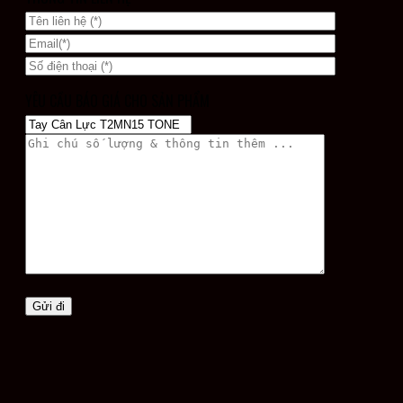
YÊU CẦU BÁO GIÁ CHO SẢN PHẨM