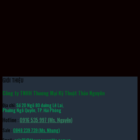
Súng Xì Khí AG-301 TONE
GIỚI THIỆU
Công ty TNHH Thương Mại Kỹ Thuật Thảo Nguyên
Địa chỉ:
Số 20 Ngõ 80 đường Lê Lai,
Phường Ngô Quyền, TP. Hải Phòng
Hotline :
0916 535 997 (Ms. Nguyên)
Sale :
0848 239 739 (Ms. Nhung)