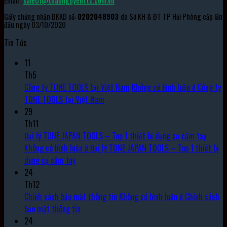
Email :
sale01@thaonguyenttc.com.vn
Giấy chứng nhận ĐKKD số:
0202048903
do Sở KH & ĐT TP Hải Phòng cấp lần
đầu ngày 03/10/2020
Tin Tức
11
Th5
Công ty TONE TOOLS tại Việt Nam
Không có bình luận
ở Công ty
TONE TOOLS tại Việt Nam
29
Th11
Đại lý TONE JAPAN TOOLS – Top 1 thiết bị dụng cụ cầm tay
Không có bình luận
ở Đại lý TONE JAPAN TOOLS – Top 1 thiết bị
dụng cụ cầm tay
24
Th12
Chính sách bảo mật thông tin
Không có bình luận
ở Chính sách
bảo mật thông tin
24