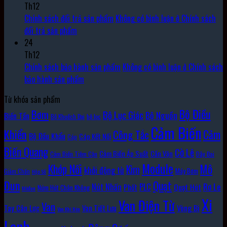
Th12
Chính sách đổi trả sản phẩm
Không có bình luận
ở Chính sách
đổi trả sản phẩm
24
Th12
Chính sách bảo hành sản phẩm
Không có bình luận
ở Chính sách
bảo hành sản phẩm
Từ khóa sản phẩm
Bộ Điều
Bơm
Bộ Lục Giác
Bộ Nguồn
Biến Tần
Bộ Khuếch Đại
bộ lọc
Cảm Biến
Khiển
Cảm
Công Tắc
Bộ Đầu Khẩu
Cáp Kết Nối
Cáp
Biến Quang
Cờ Lê
Cảm Biến Áp Suất
Cần Vặn
Cảm Biến Tiệm Cận
Dây Đai
Module
Khớp Nối
Mô
Kìm
khởi động từ
Máy Bơm
Giảm Chấn
Hộp Số
Đun
Quạt
Rơ Le
PLC
Nút Nhấn
Quạt Hút
Phốt
Núm Hút Chân Không
Môđun
Xi
Van Điện Từ
Van
Vòng Bi
Tay Cân Lực
Van Tiết Lưu
Van Khí Nén
Lanh