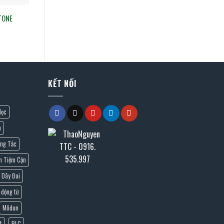
 TONE
KẾT NỐI
lọc
n
ng Tắc
n Tiệm Cận
Dây Đai
 động từ
Môđun
t
PLC