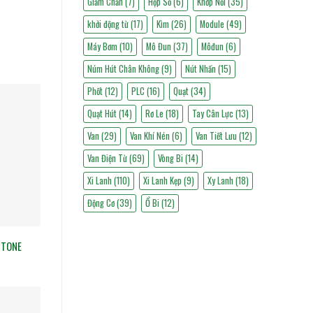
Giảm Chấn
(7)
Hộp Số
(6)
Khớp Nối
(35)
khởi động từ
(17)
Kìm
(26)
Module
(49)
Máy Bơm
(10)
Mô Đun
(37)
Môđun
(6)
Núm Hút Chân Không
(9)
Nút Nhấn
(15)
Phốt
(12)
PLC
(16)
Quạt
(34)
Quạt Hút
(14)
Rơ Le
(18)
Tay Cân Lực
(13)
Van
(29)
Van Khí Nén
(6)
Van Tiết Lưu
(12)
Van Điện Từ
(69)
Vòng Bi
(14)
Xi Lanh
(110)
Xi Lanh Kẹp
(9)
Xy Lanh
(18)
Động Cơ
(39)
Ổ Bi
(12)
 TONE