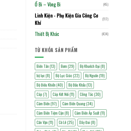
Ổ Bi – Vòng Bi
(45)
Linh Kiện - Phụ Kiện Gia Công Cơ
(117)
Khí
Thiết Bị Khác
(434)
TỪ KHÓA SẢN PHẨM
Biến Tần
(13)
Bơm
(29)
Bộ Khuếch Đại
(8)
bộ lọc
(8)
Bộ Lục Giác
(22)
Bộ Nguồn
(19)
Bộ Điều Khiển
(40)
Bộ Đầu Khẩu
(13)
Cáp
(7)
Cáp Kết Nối
(11)
Công Tắc
(30)
Cảm Biến
(97)
Cảm Biến Quang
(34)
Cảm Biến Tiệm Cận
(8)
Cảm Biến Áp Suất
(11)
Cần Vặn
(11)
Cờ Lê
(25)
Dây Đai
(8)