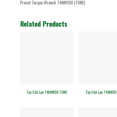
Preset Torque Wrench T4MN100 (TONE)
Related Products
Tay Cân Lực TMWM50 TONE
Tay Cân Lực T4MN50