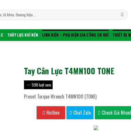
LC
THỦY LỰC KHÍ NÉN
LINH KIỆN – PHỤ KIỆN GIA CÔNG CƠ KHÍ
THIẾT BỊ 
Tay Cân Lực T4MN100 TONE
598 lượt xem
Preset Torque Wrench T4MN100 (TONE)
Hotline
Chat Zalo
Check Giá Nhan