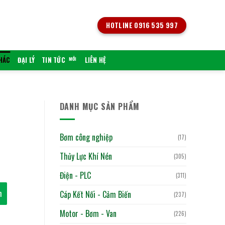
HOTLINE 0916 535 997
KHÁC
ĐẠI LÝ
TIN TỨC
LIÊN HỆ
DANH MỤC SẢN PHẨM
Bơm công nghiệp
(17)
Thủy Lực Khí Nén
(305)
Điện - PLC
(311)
h
Cáp Kết Nối - Cảm Biến
(237)
Motor - Bơm - Van
(226)