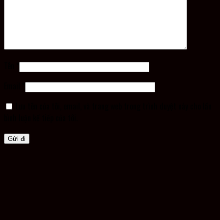
Tên
*
Email
*
Lưu tên của tôi, email, và trang web trong trình duyệt này cho lần
bình luận kế tiếp của tôi.