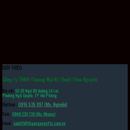
Xi Lanh MBL40X50SCA
GIỚI THIỆU
Công ty TNHH Thương Mại Kỹ Thuật Thảo Nguyên
Địa chỉ:
Số 20 Ngõ 80 đường Lê Lai,
Phường Ngô Quyền, TP. Hải Phòng
Hotline :
0916 535 997 (Ms. Nguyên)
Sale :
0848 239 739 (Ms. Nhung)
Email :
sale01@thaonguyenttc.com.vn