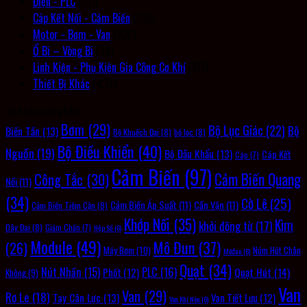
Điện - PLC
(311)
Cáp Kết Nối - Cảm Biến
(237)
Motor - Bơm - Van
(226)
Ổ Bi – Vòng Bi
(45)
Linh Kiện - Phụ Kiện Gia Công Cơ Khí
(117)
Thiết Bị Khác
(434)
Từ khóa sản phẩm
Bơm
(29)
Bộ Lục Giác
(22)
Bộ
Biến Tần
(13)
Bộ Khuếch Đại
(8)
bộ lọc
(8)
Bộ Điều Khiển
(40)
Nguồn
(19)
Bộ Đầu Khẩu
(13)
Cáp Kết
Cáp
(7)
Cảm Biến
(97)
Cảm Biến Quang
Công Tắc
(30)
Nối
(11)
(34)
Cờ Lê
(25)
Cảm Biến Áp Suất
(11)
Cần Vặn
(11)
Cảm Biến Tiệm Cận
(8)
Khớp Nối
(35)
Kìm
khởi động từ
(17)
Dây Đai
(8)
Giảm Chấn
(7)
Hộp Số
(6)
Module
(49)
Mô Đun
(37)
(26)
Máy Bơm
(10)
Núm Hút Chân
Môđun
(6)
Quạt
(34)
PLC
(16)
Nút Nhấn
(15)
Quạt Hút
(14)
Phốt
(12)
Không
(9)
Van
Van
(29)
Rơ Le
(18)
Tay Cân Lực
(13)
Van Tiết Lưu
(12)
Van Khí Nén
(6)