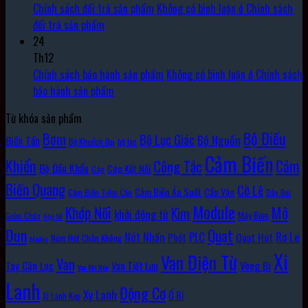
Chính sách đổi trả sản phẩm
Không có bình luận
ở Chính sách
đổi trả sản phẩm
24
Th12
Chính sách bảo hành sản phẩm
Không có bình luận
ở Chính sách
bảo hành sản phẩm
Từ khóa sản phẩm
Bộ Điều
Bơm
Bộ Lục Giác
Bộ Nguồn
Biến Tần
Bộ Khuếch Đại
bộ lọc
Cảm Biến
Khiển
Cảm
Công Tắc
Bộ Đầu Khẩu
Cáp Kết Nối
Cáp
Biến Quang
Cờ Lê
Cảm Biến Áp Suất
Cần Vặn
Cảm Biến Tiệm Cận
Dây Đai
Module
Khớp Nối
Mô
Kìm
khởi động từ
Máy Bơm
Giảm Chấn
Hộp Số
Đun
Quạt
Rơ Le
PLC
Nút Nhấn
Quạt Hút
Phốt
Núm Hút Chân Không
Môđun
Xi
Van Điện Từ
Van
Vòng Bi
Tay Cân Lực
Van Tiết Lưu
Van Khí Nén
Lanh
Động Cơ
Xy Lanh
Ổ Bi
Xi Lanh Kẹp