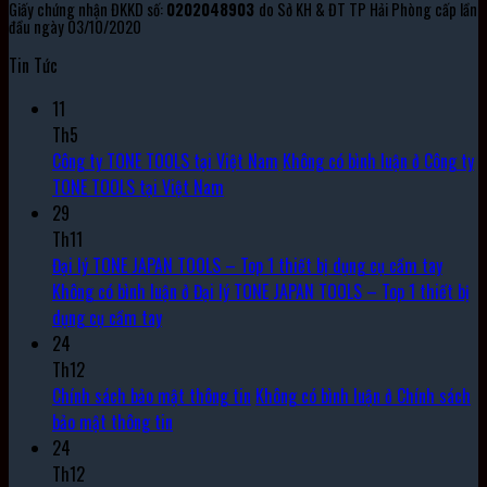
Giấy chứng nhận ĐKKD số:
0202048903
do Sở KH & ĐT TP Hải Phòng cấp lần
đầu ngày 03/10/2020
Tin Tức
11
Th5
Công ty TONE TOOLS tại Việt Nam
Không có bình luận
ở Công ty
TONE TOOLS tại Việt Nam
29
Th11
Đại lý TONE JAPAN TOOLS – Top 1 thiết bị dụng cụ cầm tay
Không có bình luận
ở Đại lý TONE JAPAN TOOLS – Top 1 thiết bị
dụng cụ cầm tay
24
Th12
Chính sách bảo mật thông tin
Không có bình luận
ở Chính sách
bảo mật thông tin
24
Th12