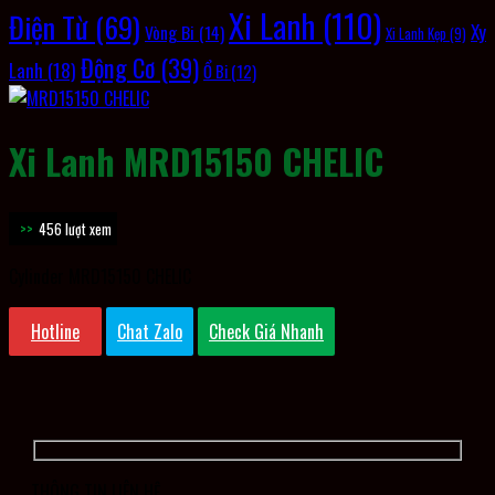
Xi Lanh
(110)
Điện Từ
(69)
Xy
Vòng Bi
(14)
Xi Lanh Kẹp
(9)
Động Cơ
(39)
Lanh
(18)
Ổ Bi
(12)
Xi Lanh MRD15150 CHELIC
456 lượt xem
Cylinder MRD15150 CHELIC
Hotline
Chat Zalo
Check Giá Nhanh
THÔNG TIN LIÊN HỆ