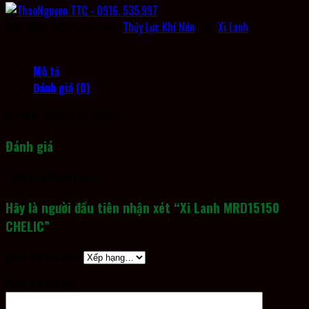
SKU:
MRD15150
Danh mục:
Thủy Lực Khí Nén
Thẻ:
Xi Lanh
Mô tả
Đánh giá (0)
Cylinder MRD15150 CHELIC
Đánh giá
Chưa có đánh giá nào.
Hãy là người đầu tiên nhận xét “Xi Lanh MRD15150
CHELIC”
Đánh giá của bạn
*
Đánh giá của bạn
*