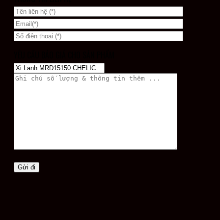
YÊU CẦU BÁO GIÁ CHO SẢN PHẨM