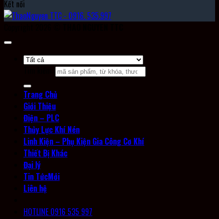
Kết nối
Copyright 2026 ©
THAO NGUYEN TTC
Tìm kiếm:
Trang Chủ
Giới Thiệu
Điện – PLC
Thủy Lực Khí Nén
Linh Kiện – Phụ Kiện Gia Công Cơ Khí
Thiết Bị Khác
Đại lý
Tin Tức
Liên hệ
HOTLINE 0916 535 997