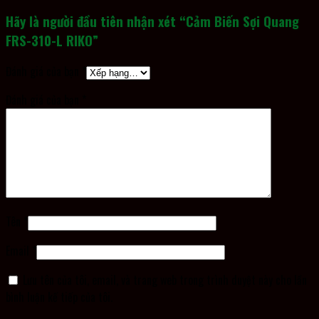
Hãy là người đầu tiên nhận xét “Cảm Biến Sợi Quang
FRS-310-L RIKO”
Đánh giá của bạn
*
Đánh giá của bạn
*
Tên
*
Email
*
Lưu tên của tôi, email, và trang web trong trình duyệt này cho lần
bình luận kế tiếp của tôi.