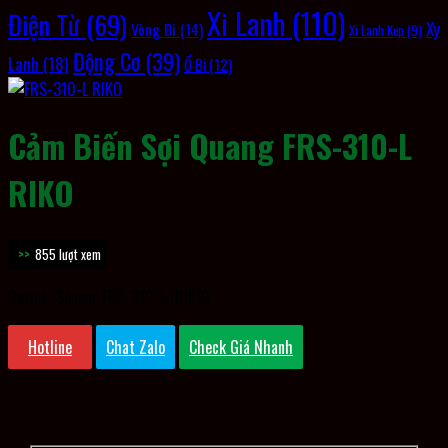
Xi Lanh
(110)
Điện Từ
(69)
Xy
Vòng Bi
(14)
Xi Lanh Kẹp
(9)
Động Cơ
(39)
Lanh
(18)
Ổ Bi
(12)
Cảm Biến Sợi Quang FRS-310-L
RIKO
855 lượt xem
Optical Sensor FRS-310-L (RIKO)
Hotline
Chat Zalo
Check Giá Nhanh