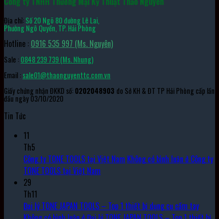
Công ty TNHH Thương Mại Kỹ Thuật Thảo Nguyên
Địa chỉ:
Số 20 Ngõ 80 đường Lê Lai,
Phường Ngô Quyền, TP. Hải Phòng
Hotline :
0916 535 997 (Ms. Nguyên)
Sale :
0848 239 739 (Ms. Nhung)
Email :
sale01@thaonguyenttc.com.vn
Giấy chứng nhận ĐKKD số:
0202048903
do Sở KH & ĐT TP Hải Phòng cấp lần
đầu ngày 03/10/2020
Tin Tức
11
Th5
Công ty TONE TOOLS tại Việt Nam
Không có bình luận
ở Công ty
TONE TOOLS tại Việt Nam
29
Th11
Đại lý TONE JAPAN TOOLS – Top 1 thiết bị dụng cụ cầm tay
Không có bình luận
ở Đại lý TONE JAPAN TOOLS – Top 1 thiết bị