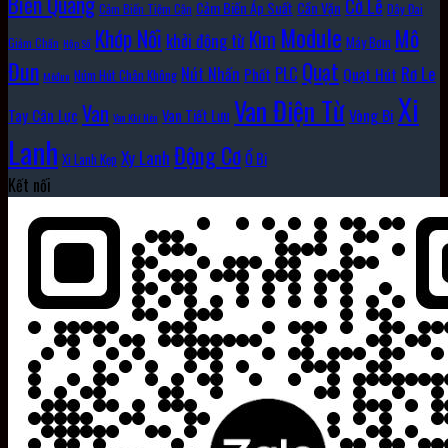
Biến Quang
Cờ Lê
Cảm Biến Áp Suất
Cần Vặn
Cảm Biến Tiệm Cận
Dây Đai
Module
Khớp Nối
Mô
Kìm
khởi động từ
Máy Bơm
Giảm Chấn
Hộp Số
Đun
Quạt
Rơ Le
PLC
Nút Nhấn
Quạt Hút
Phốt
Núm Hút Chân Không
Môđun
Xi
Van Điện Từ
Van
Vòng Bi
Tay Cân Lực
Van Tiết Lưu
Van Khí Nén
Lanh
Động Cơ
Xy Lanh
Ổ Bi
Xi Lanh Kẹp
Kết nối