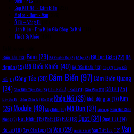
Điện - PLC
(311)
Cáp Kết Nối - Cảm Biến
(237)
Motor - Bơm - Van
(226)
Ổ Bi – Vòng Bi
(45)
Linh Kiện - Phụ Kiện Gia Công Cơ Khí
(117)
Thiết Bị Khác
(434)
Từ khóa sản phẩm
Bơm
(29)
Bộ Lục Giác
(22)
Bộ
Biến Tần
(13)
Bộ Khuếch Đại
(8)
bộ lọc
(8)
Bộ Điều Khiển
(40)
Nguồn
(19)
Bộ Đầu Khẩu
(13)
Cáp Kết
Cáp
(7)
Cảm Biến
(97)
Cảm Biến Quang
Công Tắc
(30)
Nối
(11)
(34)
Cờ Lê
(25)
Cảm Biến Áp Suất
(11)
Cần Vặn
(11)
Cảm Biến Tiệm Cận
(8)
Khớp Nối
(35)
Kìm
khởi động từ
(17)
Dây Đai
(8)
Giảm Chấn
(7)
Hộp Số
(6)
Module
(49)
Mô Đun
(37)
(26)
Máy Bơm
(10)
Núm Hút Chân
Môđun
(6)
Quạt
(34)
PLC
(16)
Nút Nhấn
(15)
Quạt Hút
(14)
Phốt
(12)
Không
(9)
Van
Van
(29)
Rơ Le
(18)
Tay Cân Lực
(13)
Van Tiết Lưu
(12)
Van Khí Nén
(6)