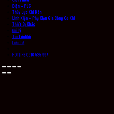
Điện – PLC
Thủy Lực Khí Nén
Linh Kiện – Phụ Kiện Gia Công Cơ Khí
Thiết Bị Khác
Đại lý
Tin Tức
Liên hệ
HOTLINE 0916 535 997