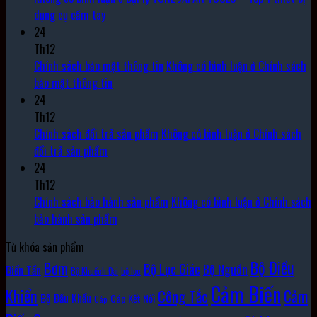
dụng cụ cầm tay
24
Th12
Chính sách bảo mật thông tin
Không có bình luận
ở Chính sách
bảo mật thông tin
24
Th12
Chính sách đổi trả sản phẩm
Không có bình luận
ở Chính sách
đổi trả sản phẩm
24
Th12
Chính sách bảo hành sản phẩm
Không có bình luận
ở Chính sách
bảo hành sản phẩm
Từ khóa sản phẩm
Bộ Điều
Bơm
Bộ Lục Giác
Bộ Nguồn
Biến Tần
Bộ Khuếch Đại
bộ lọc
Cảm Biến
Khiển
Cảm
Công Tắc
Bộ Đầu Khẩu
Cáp Kết Nối
Cáp