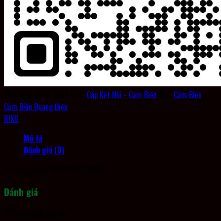
SKU:
FRS-310-L
Danh mục:
Cáp Kết Nối - Cảm Biến
Thẻ:
Cảm Biến
,
Cảm Biến Quang Điện
RIKO
Mô tả
Đánh giá (0)
Optical Sensor FRS-310-L (RIKO)
Đánh giá
Chưa có đánh giá nào.