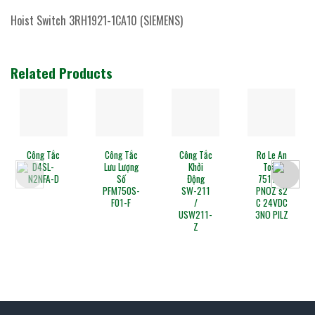
Hoist Switch 3RH1921-1CA10 (SIEMENS)
Related Products
Công Tắc
Công Tắc
Rơ Le An
Công Tắc
Lưu Lượng
Khởi
Toàn
Xi Lanh
Số
Động
751102
D-S792
PFM750S-
SW-211
PNOZ s2
F01-F
/
C 24VDC
USW211-
3NO PILZ
Z