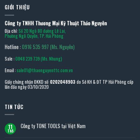
GIỚI THIỆU
Công ty TNHH Thương Mại Kỹ Thuật Thảo Nguyên
Địa chỉ:
Số 20 Ngõ 80 đường Lê Lai,
Phường Ngô Quyền, TP. Hải Phòng
Hotline :
0916 535 997 (Ms. Nguyên)
Sale :
0848 239 739 (Ms. Nhung)
Email :
sale01@thaonguyenttc.com.vn
Giấy chứng nhận ĐKKD số:
0202048903
do Sở KH & ĐT TP Hải Phòng cấp
lần đầu ngày 03/10/2020
TIN TỨC
Công ty TONE TOOLS tại Việt Nam
11
Th5
Không
có