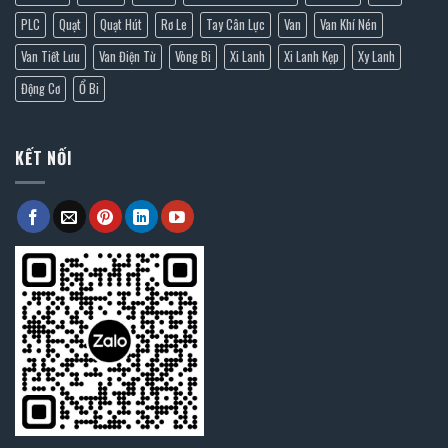
PLC
Quạt
Quạt Hút
Rơ Le
Tay Cân Lực
Van
Van Khí Nén
Van Tiết Lưu
Van Điện Từ
Vòng Bi
Xi Lanh
Xi Lanh Kẹp
Xy Lanh
Động Cơ
Ổ Bi
KẾT NỐI