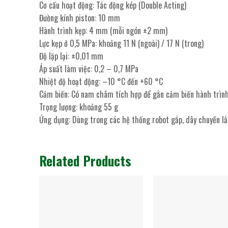
Cơ cấu hoạt động: Tác động kép (Double Acting)
Đường kính piston: 10 mm
Hành trình kẹp: 4 mm (mỗi ngón ±2 mm)
Lực kẹp ở 0,5 MPa: khoảng 11 N (ngoài) / 17 N (trong)
Độ lặp lại: ±0,01 mm
Áp suất làm việc: 0,2 – 0,7 MPa
Nhiệt độ hoạt động: –10 °C đến +60 °C
Cảm biến: Có nam châm tích hợp để gắn cảm biến hành trình
Trọng lượng: khoảng 55 g
Ứng dụng: Dùng trong các hệ thống robot gắp, dây chuyền lắ
Related Products