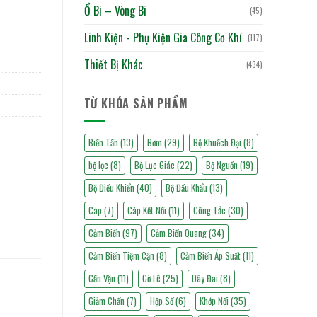
Ổ Bi – Vòng Bi
(45)
Linh Kiện - Phụ Kiện Gia Công Cơ Khí
(117)
Thiết Bị Khác
(434)
TỪ KHÓA SẢN PHẨM
Biến Tần
(13)
Bơm
(29)
Bộ Khuếch Đại
(8)
bộ lọc
(8)
Bộ Lục Giác
(22)
Bộ Nguồn
(19)
Bộ Điều Khiển
(40)
Bộ Đầu Khẩu
(13)
Cáp
(7)
Cáp Kết Nối
(11)
Công Tắc
(30)
Cảm Biến
(97)
Cảm Biến Quang
(34)
Cảm Biến Tiệm Cận
(8)
Cảm Biến Áp Suất
(11)
Cần Vặn
(11)
Cờ Lê
(25)
Dây Đai
(8)
Giảm Chấn
(7)
Hộp Số
(6)
Khớp Nối
(35)