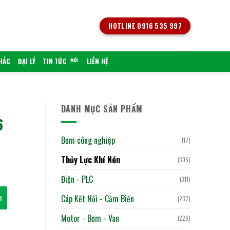
HOTLINE 0916 535 997
KHÁC
ĐẠI LÝ
TIN TỨC
LIÊN HỆ
DANH MỤC SẢN PHẨM
6
Bơm công nghiệp
(17)
Thủy Lực Khí Nén
(305)
Điện - PLC
(311)
h
Cáp Kết Nối - Cảm Biến
(237)
Motor - Bơm - Van
(226)