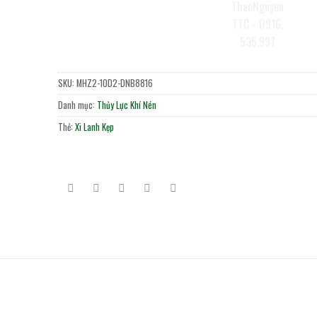
SKU:
MHZ2-10D2-DNB8816
Danh mục:
Thủy Lực Khí Nén
Thẻ:
Xi Lanh Kẹp