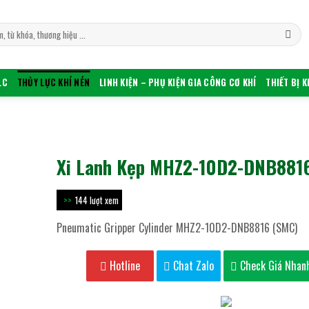
LC
THỦY LỰC KHÍ NÉN
LINH KIỆN – PHỤ KIỆN GIA CÔNG CƠ KHÍ
THIẾT BỊ 
Xi Lanh Kẹp MHZ2-10D2-DNB881
144 lượt xem
Pneumatic Gripper Cylinder MHZ2-10D2-DNB8816 (SMC)
Hotline
Chat Zalo
Check Giá Nhan