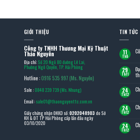
GIỚI THIỆU
TIN TỨC
Công ty TNHH Thương Mại Kỹ Thuật
Cô
11
Thảo Nguyên
Th5
Kh
Địa chỉ:
Số 20 Ngõ 80 đường Lê Lai,
có
bìn
Phường Ngô Quyền, TP. Hải Phòng
Đạ
29
luậ
ở
th
Th11
Hotline :
0916 535 997 (Ms. Nguyên)
Cô
Kh
ty
có
TO
Ch
24
Sale :
0848 239 739 (Ms. Nhung)
bìn
TO
luậ
tại
Th12
Kh
ở
Việt
có
Email :
sale01@thaonguyenttc.com.vn
Đại
Na
bìn
lý
Ch
24
luậ
TO
ở
Th12
Giấy chứng nhận ĐKKD số:
0202048903
do Sở
JAP
Kh
Chí
KH & ĐT TP Hải Phòng cấp lần đầu ngày
TO
có
sá
–
bìn
03/10/2020
Ch
bảo
24
Top
luậ
mật
ở
Th12
1
Kh
thô
Chí
thiế
có
tin
sá
bị
bìn