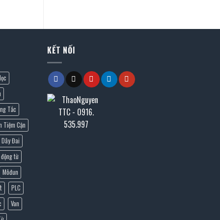
KẾT NỐI
lọc
n
ng Tắc
n Tiệm Cận
Dây Đai
 động từ
Môđun
t
PLC
c
Van
Từ