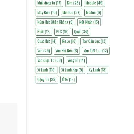
khởi động từ
(17)
Kìm
(26)
Module
(49)
Máy Bơm
(10)
Mô Đun
(37)
Môđun
(6)
Núm Hút Chân Không
(9)
Nút Nhấn
(15)
Phốt
(12)
PLC
(16)
Quạt
(34)
Quạt Hút
(14)
Rơ Le
(18)
Tay Cân Lực
(13)
Van
(29)
Van Khí Nén
(6)
Van Tiết Lưu
(12)
Van Điện Từ
(69)
Vòng Bi
(14)
Xi Lanh
(110)
Xi Lanh Kẹp
(9)
Xy Lanh
(18)
Động Cơ
(39)
Ổ Bi
(12)